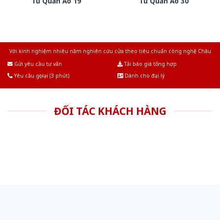
Tủ Quần Áo 19
Tủ Quần Áo 30
Với kinh nghiệm nhiêu năm nghiên cứu cửa theo tiêu chuẩn công nghệ Châu
Âu.Chúng tôi tự tin là nhà sản xuất & cung cấp hàng đầu tại Việt Nam!
Gửi yêu cầu tư vấn
Tải báo giá tổng hợp
Yêu cầu gọi lại (3 phút)
Dành cho đại lý
ĐỐI TÁC KHÁCH HÀNG