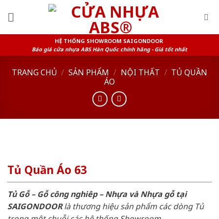
Skip
to
content
HỆ THỐNG SHOWROOM SAIGONDOOR
Báo giá cửa nhựa ABS Hàn Quốc chính hãng - Giá tốt nhất
TRANG CHỦ
/
SẢN PHẨM
/
NỘI THẤT
/
TỦ QUẦN
ÁO
Tủ Quần Áo 63
Tủ Gỗ – Gỗ công nghiêp – Nhựa và Nhựa gỗ tại
SAIGONDOOR
là thương hiệu sản phẩm các dòng Tủ
trong một chuỗi các hệ thống Showroom