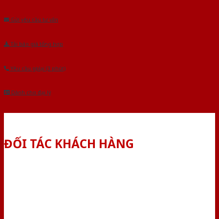
Âu.Chúng tôi tự tin là nhà sản xuất & cung cấp hàng đầu tại Việt Nam!
Gửi yêu cầu tư vấn
Tải báo giá tổng hợp
Yêu cầu gọi lại (3 phút)
Dành cho đại lý
ĐỐI TÁC KHÁCH HÀNG