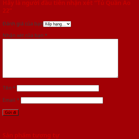
Hãy là người đầu tiên nhận xét “Tủ Quần Áo
22”
Đánh giá của bạn
Nhận xét của bạn
*
Tên
*
Email
*
Sản phẩm tương tự