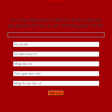
Vui lòng nhập thông tin đặt lịch để được sắp xếp
gặp gỡ làm việc hoăc tư vấn mà không phải chờ đợi.