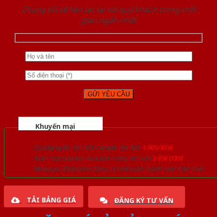
Chúng tôi sẽ liên lạc lại với quý khách trong thời
gian ngắn nhất
Khuyến mại
Quà tặng đồ nội thất trang trí lên đến
1.000.000đ
Giảm trực tiếp khi mua đơn hàng lớn hơn
3.000.000đ
Nhiều ưu đãi lớn khi đăng ký tài khoản thành viên thân thiết
TẢI BẢNG GIÁ
ĐĂNG KÝ TƯ VẤN