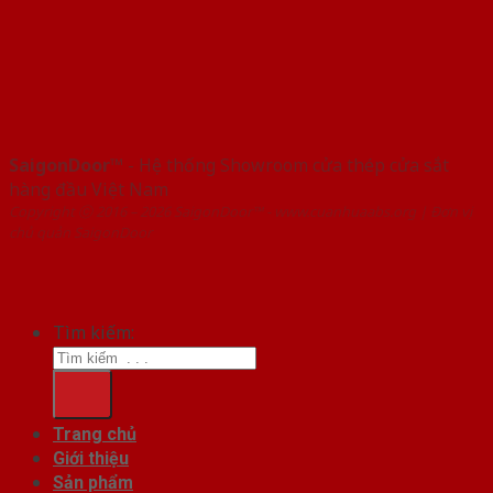
SaigonDoor™
- Hệ thống Showroom cửa thép cửa sắt
hàng đầu Việt Nam
Copyright ⓒ 2016 – 2026 SaigonDoor™ - www.cuanhuaabs.org | Đơn vị
chủ quản SaigonDoor
Tìm kiếm:
Trang chủ
Giới thiệu
Sản phẩm