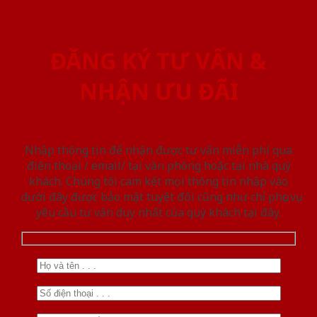
ĐĂNG KÝ TƯ VẤN &
NHẬN ƯU ĐÃI
Nhập thông tin để nhận được tư vấn miễn phí qua
điện thoại / email/ tại văn phòng hoặc tại nhà quý
khách. Chúng tôi cam kết mọi thông tin nhập vào
dưới đây được bảo mật tuyệt đối cũng như chỉ phục vụ
yêu cầu tư vấn duy nhất của quý khách tại đây.