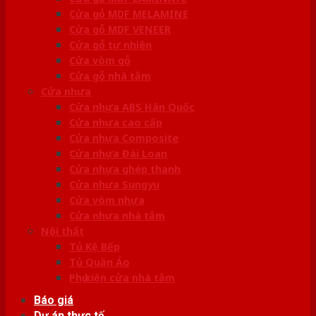
Cửa gỗ MDF MELAMINE
Cửa gỗ MDF VENEER
Cửa gỗ tự nhiên
Cửa vòm gỗ
Cửa gỗ nhà tắm
Cửa nhựa
Cửa nhựa ABS Hàn Quốc
Cửa nhựa cao cấp
Cửa nhựa Composite
Cửa nhựa Đài Loan
Cửa nhựa ghép thanh
Cửa nhựa Sungyu
Cửa vòm nhựa
Cửa nhựa nhà tắm
Nội thất
Tủ Kệ Bếp
Tủ Quần Áo
Phụ kiện cửa nhà tắm
Báo giá
Dự án thực tế