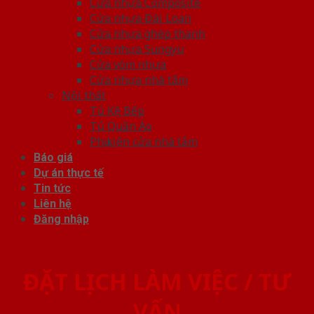
Cửa nhựa Composite
Cửa nhựa Đài Loan
Cửa nhựa ghép thanh
Cửa nhựa Sungyu
Cửa vòm nhựa
Cửa nhựa nhà tắm
Nội thất
Tủ Kệ Bếp
Tủ Quần Áo
Phụ kiện cửa nhà tắm
Báo giá
Dự án thực tế
Tin tức
Liên hệ
Đăng nhập
ĐẶT LỊCH LÀM VIỆC / TƯ
VẤN