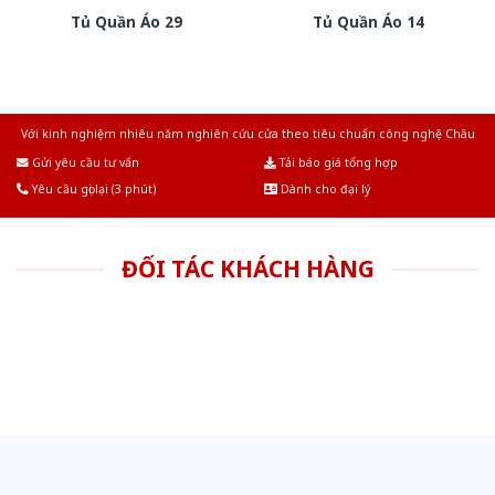
Tủ Quần Áo 29
Tủ Quần Áo 14
Với kinh nghiệm nhiêu năm nghiên cứu cửa theo tiêu chuẩn công nghệ Châu
Âu.Chúng tôi tự tin là nhà sản xuất & cung cấp hàng đầu tại Việt Nam!
Gửi yêu cầu tư vấn
Tải báo giá tổng hợp
Yêu cầu gọi lại (3 phút)
Dành cho đại lý
ĐỐI TÁC KHÁCH HÀNG