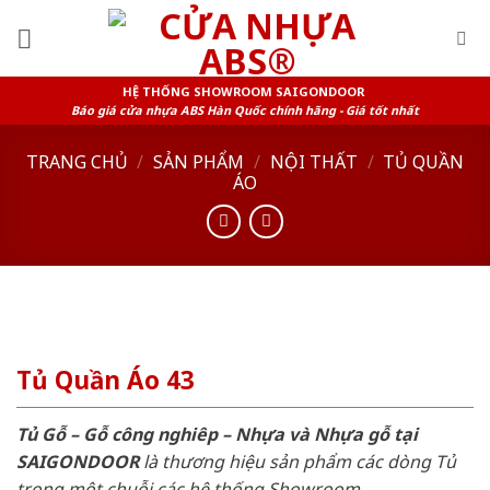
Skip
to
content
HỆ THỐNG SHOWROOM SAIGONDOOR
Báo giá cửa nhựa ABS Hàn Quốc chính hãng - Giá tốt nhất
TRANG CHỦ
/
SẢN PHẨM
/
NỘI THẤT
/
TỦ QUẦN
ÁO
Tủ Quần Áo 43
Tủ Gỗ – Gỗ công nghiêp – Nhựa và Nhựa gỗ tại
SAIGONDOOR
là thương hiệu sản phẩm các dòng Tủ
trong một chuỗi các hệ thống Showroom