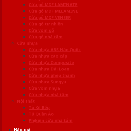
Cửa gỗ MDF LAMINATE
Cửa gỗ MDF MELAMINE
Cửa gỗ MDF VENEER
Cửa gỗ tự nhiên
Cửa vòm gỗ
Cửa gỗ nhà tắm
Cửa nhựa
Cửa nhựa ABS Hàn Quốc
Cửa nhựa cao cấp
Cửa nhựa Composite
Cửa nhựa Đài Loan
Cửa nhựa ghép thanh
Cửa nhựa Sungyu
Cửa vòm nhựa
Cửa nhựa nhà tắm
Nội thất
Tủ Kệ Bếp
Tủ Quần Áo
Phụ kiện cửa nhà tắm
Báo giá