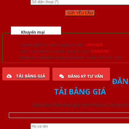
Khuyến mại
Quà tặng đồ nội thất trang trí lên đến
1.000.000đ
Giảm trực tiếp khi mua đơn hàng lớn hơn
3.000.000đ
Nhiều ưu đãi lớn khi đăng ký tài khoản thành viên thân thiết
TẢI BẢNG GIÁ
ĐĂNG KÝ TƯ VẤN
ĐĂN
TẢI BẢNG GIÁ
Đăng ký nhận báo giá mới nhất từ chúng tôi