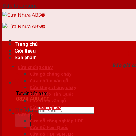
Skip to content
Trang chủ
Giới thiệu
HỆ
Sản phẩm
Báo giá c
Cửa chống cháy
Cửa gỗ chống cháy
Cửa nhôm vân gỗ
Cửa thép chống cháy
Tư vấn bán hàng
Cửa Thép Hàn Quốc
0824.400.400
Cửa thép vân gỗ
Cửa vân gỗ 5D
Tìm kiếm:
Cửa gỗ
Cửa gỗ công nghiệp HDF
Cửa Gỗ Hàn Quốc
Cửa gỗ HDF VENEER