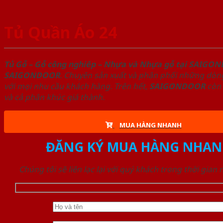
Tủ Quần Áo 24
Tủ Gỗ – Gỗ công nghiêp – Nhựa và Nhựa gỗ tại SAIGO
SAIGONDOOR
. Chuyên sản xuất và phân phối những dòng
với mọi nhu cầu khách hàng. Trên hết,
SAIGONDOOR
còn 
và cả phân khúc giá thành.
MUA HÀNG NHANH
ĐĂNG KÝ MUA HÀNG NHAN
Chúng tôi sẽ liên lạc lại với quý khách trong thời gian