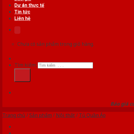
Dự án thực tế
Tin tức
Liên hệ
Chưa có sản phẩm trong giỏ hàng.
Tìm kiếm:
HỆ
Báo giá c
Trang chủ
/
Sản phẩm
/
Nội thất
/
Tủ Quần Áo