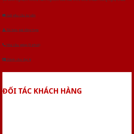
Âu.Chúng tôi tự tin là nhà sản xuất & cung cấp hàng đầu tại Việt Nam!
Gửi yêu cầu tư vấn
Tải báo giá tổng hợp
Yêu cầu gọi lại (3 phút)
Dành cho đại lý
ĐỐI TÁC KHÁCH HÀNG