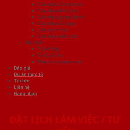
Cửa nhựa Composite
Cửa nhựa Đài Loan
Cửa nhựa ghép thanh
Cửa nhựa Sungyu
Cửa vòm nhựa
Cửa nhựa nhà tắm
Nội thất
Tủ Kệ Bếp
Tủ Quần Áo
Phụ kiện cửa nhà tắm
Báo giá
Dự án thực tế
Tin tức
Liên hệ
Đăng nhập
ĐẶT LỊCH LÀM VIỆC / TƯ