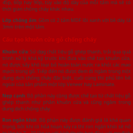
45p, 60p hay 90p,..tùy vào độ dày của mỗi tấm mà sẽ có
thời gian chống cháy khác nhau.
Lớp chống ẩm
: Gồm có 2 tấm MDF lõi xanh với bề dày là
3mm trên một tấm.
Cấu tạo khuôn cửa gỗ chống cháy
Khuôn cửa
: Sử dụng chất liệu gỗ ghép thanh, trải qua quá
trình xử lý khá kỹ trước khi đưa vào chế tạo khuôn cửa,
nó được sấy khô loại bỏ hoàn toàn nước ra khỏi các mao
mạch trong gỗ. Tiếp đến nó được đem đi ngâm trong một
dung dịch chống cháy đặc biệt, cuối cùng thì phủ lên bề
ngoài của sản phẩm một lớp Veneer hay Laminate.
Nẹp cạnh
: Bộ phần này cũng được chế tạo từ chất liệu gỗ
ghép thanh như phần khuôn cửa và cũng ngâm trong
dung dịch chống cháy.
Ron ngăn khói
: Bộ phận này được đánh giá là khá quan
trọng, bởi khi có hỏa hoạn xảy ra thì ron ngăn khói sẽ nở