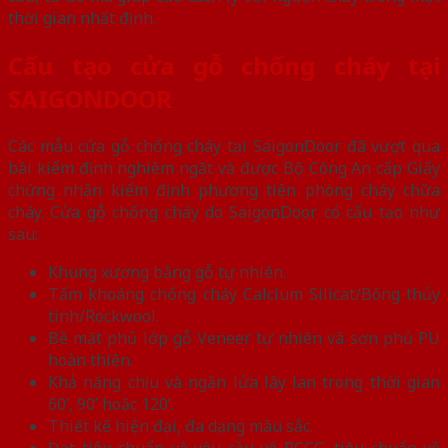
thời gian nhất định.
Cấu tạo cửa gỗ chống cháy tại
SAIGONDOOR
Các mẫu cửa gỗ chống cháy tại SaigonDoor đã vượt qua
bài kiểm định nghiêm ngặt và được Bộ Công An cấp Giấy
chứng nhận kiểm định phương tiện phòng cháy chữa
cháy. Cửa gỗ chống cháy do SaigonDoor có cấu tạo như
sau:
Khung xương bằng gỗ tự nhiên.
Tấm khoáng chống cháy Calcium Silicat/Bông thủy
tinh/Rockwool.
Bề mặt phủ lớp gỗ Veneer tự nhiên và sơn phủ PU
hoàn thiện.
Khả năng chịu và ngăn lửa lây lan trong thời gian
60’, 90’ hoặc 120’.
Thiết kế hiện đại, đa dạng màu sắc.
Đạt tiêu chuẩn và yêu cầu về PCCC, tiêu chuẩn về