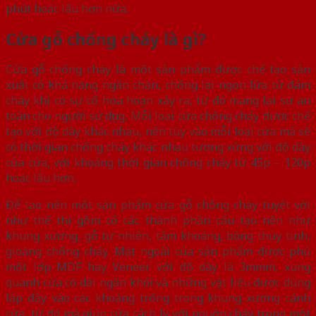
phút hoặc lâu hơn nữa.
Cửa gỗ chống cháy là gì?
Cửa gỗ chống cháy là một sản phẩm được chế tạo sản
xuất có khả năng ngăn chặn, chống lại ngọn lửa từ đám
cháy khi có sự cố hỏa hoạn xảy ra, từ đó mang lại sự an
toàn cho người sử dụng. Mỗi loại cửa chống cháy được chế
tạo với độ dày khác nhau, nên tùy vào mỗi loại cửa mà sẽ
có thời gian chống cháy khác nhau tương xứng với độ dày
của cửa, với khoảng thời gian chống cháy từ 45p – 120p
hoặc lâu hơn.
Để tạo nên một sản phẩm cửa gỗ chống cháy tuyệt vời
như thế thì gồm có các thành phần cấu tạo nên như
khung xương, gỗ tự nhiên, tấm khoáng, bông thủy tinh,
gioăng chống cháy. Mặt ngoài của sản phẩm được phủ
một lớp MDF hay Veneer với độ dày là 3mmm, xung
quanh cửa có dải ngăn khói và những vật liệu được dùng
lắp đầy vào các khoảng trống trong khung xương cánh
cửa, từ đó mà giúp cửa cách ly với nguồn cháy trong một