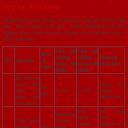
dụng tại Việt Nam
Để đánh giá tiêu chuẩn an toàn của cửa gỗ chống cháy
theo Tiêu chuẩn quốc gia TCVN 9383:2012 về thử
nghiệm khả năng chịu lửa, chúng ta có thể dựa theo 6
tiêu chuẩn sau:
Cửa gỗ
Cửa gỗ
Đơn
chống
chống
Phương
STT
Chỉ tiêu
vị
cháy 60
cháy 120
pháp thử
tính
phút
phút
Độ bền va
chạm khi
Đóng mở
Số
1
chịu lực
>=300
>=300
mạnh
lần
đóng mở
nhiều lần
cửa mạnh
Khả
Kết quả
Khả năng
năng
thử
Thời gian
chống
chống
nghiệm của
2
chống
Phút
cháy