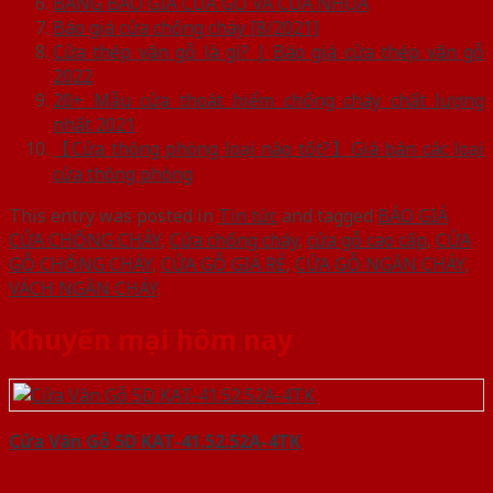
BẢNG BÁO GIÁ CỬA GỖ VÀ CỬA NHỰA
Báo giá cửa chống cháy [8/2021]
Cửa thép vân gỗ là gì? | Báo giá cửa thép vân gỗ
2022
20+ Mẫu cửa thoát hiểm chống cháy chất lượng
nhất 2021
【Cửa thông phòng loại nào tốt?】Giá bán các loại
cửa thông phòng
This entry was posted in
Tin tức
and tagged
BÁO GIÁ
CỬA CHỐNG CHÁY
,
Cửa chống cháy
,
cửa gỗ cao cấp
,
CỬA
GỖ CHỐNG CHÁY
,
CỬA GỖ GIÁ RẺ
,
CỬA GỖ NGĂN CHÁY
,
VÁCH NGĂN CHÁY
.
Khuyến mại hôm nay
Cửa Vân Gỗ 5D KAT-41.52.52A-4TK