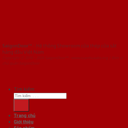
SaigonDoor™
- Hệ thống Showroom cửa thép cửa sắt
hàng đầu Việt Nam
Copyright ⓒ 2016 – 2026 SaigonDoor™ - www.cuanhuaabs.org | Đơn vị
chủ quản SaigonDoor
Tìm kiếm:
Trang chủ
Giới thiệu