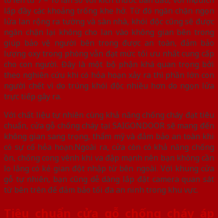
to lên từ 7 – 10 lần so với kích thước ban đầu, với mục đích
lấp đầy các khoảng trống khe hở. Từ đó ngăn chặn ngọn
lửa lan rộng ra tường và sàn nhà, khói độc cũng sẽ được
ngăn chặn lại không cho lan vào không gian bên trong
giúp bảo vệ người bên trong được an toàn, đảm bảo
lượng oxy trong phòng vẫn đạt mức tối ưu nhất cung cấp
cho con người. Đây là một bộ phận khá quan trọng bởi
theo nghiên cứu khi có hỏa hoạn xảy ra thì phần lớn con
người chết vì do trúng khói độc nhiều hơn do ngọn lửa
trực tiếp gây ra.
Với chất liệu tự nhiên cùng khả năng chống cháy đạt tiêu
chuẩn, cửa gỗ chống cháy tại SAIGONDOOR sẽ mang đến
không gian sang trọng, thẩm mỹ và đảm bảo an toàn khi
có sự cố hỏa hoạn.Ngoài ra, cửa còn có khả năng chống
ồn, chống cong vênh khi va đập mạnh nên bạn không cần
lo lắng có kẻ gian đột nhập từ bên ngoài. Với khung cửa
gỗ tự nhiên, bạn cũng dễ dàng lắp đặt camera quan sát
từ bên trên để đảm bảo tối đa an ninh trong khu vực.
Tiêu chuẩn cửa gỗ chống cháy áp