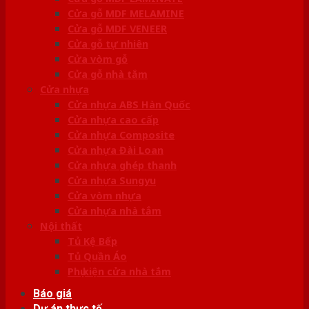
Cửa gỗ MDF MELAMINE
Cửa gỗ MDF VENEER
Cửa gỗ tự nhiên
Cửa vòm gỗ
Cửa gỗ nhà tắm
Cửa nhựa
Cửa nhựa ABS Hàn Quốc
Cửa nhựa cao cấp
Cửa nhựa Composite
Cửa nhựa Đài Loan
Cửa nhựa ghép thanh
Cửa nhựa Sungyu
Cửa vòm nhựa
Cửa nhựa nhà tắm
Nội thất
Tủ Kệ Bếp
Tủ Quần Áo
Phụ kiện cửa nhà tắm
Báo giá
Dự án thực tế