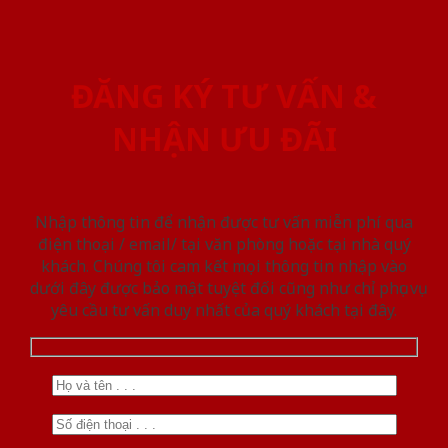
ĐĂNG KÝ TƯ VẤN &
NHẬN ƯU ĐÃI
Nhập thông tin để nhận được tư vấn miễn phí qua
điện thoại / email/ tại văn phòng hoặc tại nhà quý
khách. Chúng tôi cam kết mọi thông tin nhập vào
dưới đây được bảo mật tuyệt đối cũng như chỉ phục vụ
yêu cầu tư vấn duy nhất của quý khách tại đây.