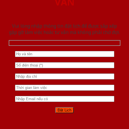
VẤN
Vui lòng nhập thông tin đặt lịch để được sắp xếp
gặp gỡ làm việc hoăc tư vấn mà không phải chờ đợi.