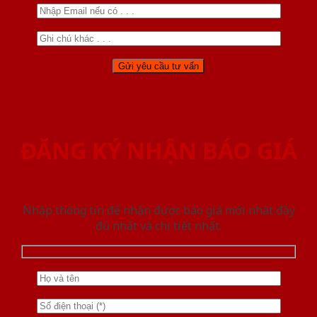
ĐĂNG KÝ NHẬN BÁO GIÁ
Nhập thông tin để nhận được báo giá mới nhât đầy
đủ nhất và chi tiết nhất.