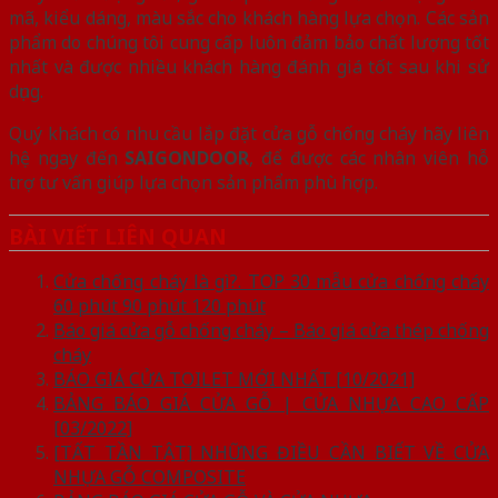
mã, kiểu dáng, màu sắc cho khách hàng lựa chọn. Các sản
phẩm do chúng tôi cung cấp luôn đảm bảo chất lượng tốt
nhất và được nhiều khách hàng đánh giá tốt sau khi sử
dụng.
Quý khách có nhu cầu lắp đặt cửa gỗ chống cháy hãy liên
hệ ngay đến
SAIGONDOOR
, để được các nhân viên hỗ
trợ tư vấn giúp lựa chọn sản phẩm phù hợp.
BÀI VIẾT LIÊN QUAN
Cửa chống cháy là gì?. TOP 30 mẫu cửa chống cháy
60 phút 90 phút 120 phút
Báo giá cửa gỗ chống cháy – Báo giá cửa thép chống
cháy
BÁO GIÁ CỬA TOILET MỚI NHẤT [10/2021]
BẢNG BÁO GIÁ CỬA GỖ | CỬA NHỰA CAO CẤP
[03/2022]
[TẤT TẦN TẬT] NHỮNG ĐIỀU CẦN BIẾT VỀ CỬA
NHỰA GỖ COMPOSITE