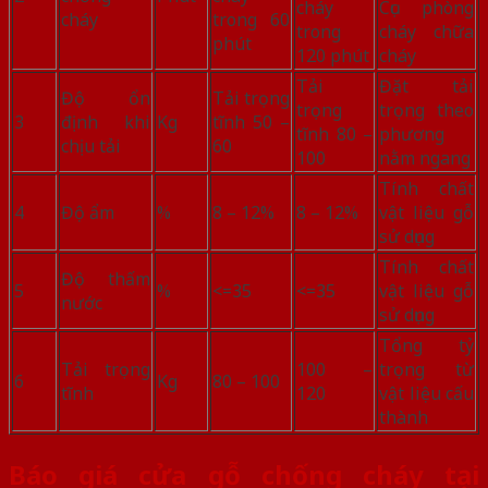
cháy
Cục phòng
cháy
trong 60
trong
cháy chữa
phút
120 phút
cháy
Tải
Đặt tải
Độ ổn
Tải trọng
trọng
trọng theo
3
định khi
Kg
tĩnh 50 –
tĩnh 80 –
phương
chịu tải
60
100
nằm ngang
Tính chất
4
Độ ẩm
%
8 – 12%
8 – 12%
vật liệu gỗ
sử dụng
Tính chất
Độ thấm
5
%
<=35
<=35
vật liệu gỗ
nước
sử dụng
Tổng tỷ
Tải trọng
100 –
trọng từ
6
Kg
80 – 100
tĩnh
120
vật liệu cấu
thành
Báo giá cửa gỗ chống cháy tại