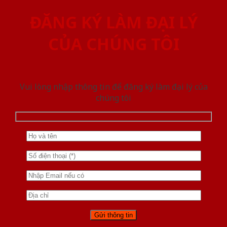
ĐĂNG KÝ LÀM ĐẠI LÝ
CỦA CHÚNG TÔI
Vui lòng nhập thông tin để đăng ký làm đại lý của
chúng tôi