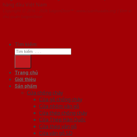
hàng đầu Việt Nam
Copyright ⓒ 2016 – 2026 SaigonDoor™ - www.cuanhuaabs.org | Đơn vị
chủ quản SaigonDoor
Tìm kiếm:
Trang chủ
Giới thiệu
Sản phẩm
Cửa chống cháy
Cửa gỗ chống cháy
Cửa nhôm vân gỗ
Cửa thép chống cháy
Cửa Thép Hàn Quốc
Cửa thép vân gỗ
Cửa vân gỗ 5D