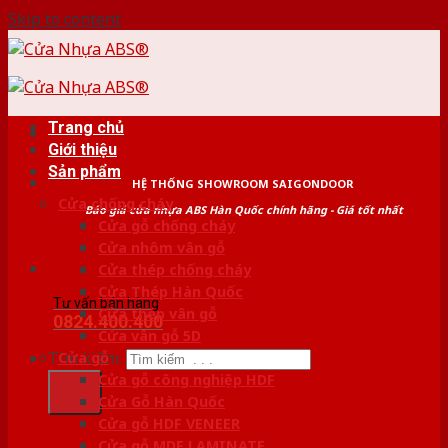
Skip to content
Trang chủ
Giới thiệu
Sản phẩm
HỆ THỐNG SHOWROOM SAIGONDOOR
Cửa chống cháy
Báo giá cửa nhựa ABS Hàn Quốc chính hãng - Giá tốt nhất
Cửa gỗ chống cháy
Cửa nhôm vân gỗ
Cửa thép chống cháy
Cửa Thép Hàn Quốc
Tư vấn bán hàng
Cửa thép vân gỗ
0824.400.400
Cửa vân gỗ 5D
Tìm kiếm:
Cửa gỗ
Cửa gỗ công nghiệp HDF
Cửa Gỗ Hàn Quốc
Cửa gỗ HDF VENEER
Cửa gỗ MDF LAMINATE