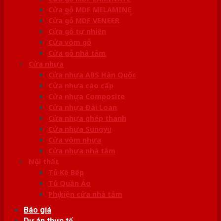
Cửa gỗ MDF MELAMINE
Cửa gỗ MDF VENEER
Cửa gỗ tự nhiên
Cửa vòm gỗ
Cửa gỗ nhà tắm
Cửa nhựa
Cửa nhựa ABS Hàn Quốc
Cửa nhựa cao cấp
Cửa nhựa Composite
Cửa nhựa Đài Loan
Cửa nhựa ghép thanh
Cửa nhựa Sungyu
Cửa vòm nhựa
Cửa nhựa nhà tắm
Nội thất
Tủ Kệ Bếp
Tủ Quần Áo
Phụ kiện cửa nhà tắm
Báo giá
Dự án thực tế