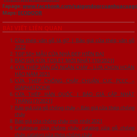
Fapage:
www.facebook.com/saigondoorcuanhuacuag
Maps:
ECODOOR
BÀI VIẾT LIÊN QUAN
Cửa thép vân gỗ là gì? | Báo giá cửa thép vân gỗ
2022
TOP 50+ MẪU CỬA NHÀ ĐẸP HIỆN ĐẠI
BÁO GIÁ CỬA TOILET MỚI NHẤT [10/2021]
CỬA THÉP VÂN GỖ NGĂN CHÁY – LỰA CHỌN HOÀN
HẢO NĂM 2021
CỬA THÉP CHỐNG CHÁY CHUẨN CỤC PCCC –
GIAPHATDOOR
CỬA THÉP HÀN QUỐC | BÁO GIÁ CẬP NHẬT
THÁNG [7/2021]
Báo giá cửa gỗ chống cháy – Báo giá cửa thép chống
cháy
Báo giá cửa chống cháy mới nhất 2021
Catalogue cửa chống cháy, catalog cửa gỗ chống
cháy, catalog cửa thép chống cháy