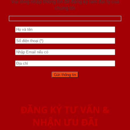
Vui lòng nhập thông tin để đăng ký làm đại lý của
chúng tôi
ĐĂNG KÝ TƯ VẤN &
NHẬN ƯU ĐÃI