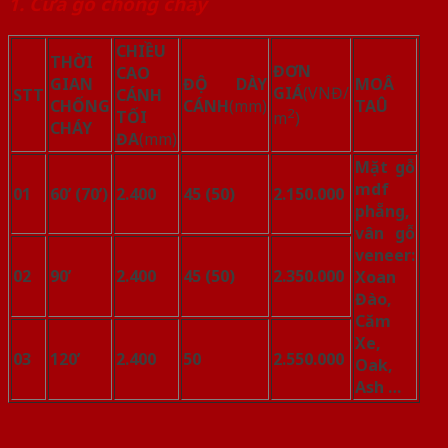
1. Cửa gỗ chống cháy
CHIỀU
THỜI
ĐƠN
CAO
GIAN
ĐỘ DÀY
MOÂ
GIÁ
(VNĐ/
STT
CÁNH
CHỐNG
CÁNH
(mm)
TAÛ
2
TỐI
m
)
CHÁY
ĐA
(mm)
Mặt gỗ
mdf
01
60’ (70’)
2.400
45 (50)
2.150.000
phẵng,
vân gỗ
veneer:
02
90’
2.400
45 (50)
2.350.000
Xoan
Đào,
Căm
Xe,
03
120’
2.400
50
2.550.000
Oak,
Ash …