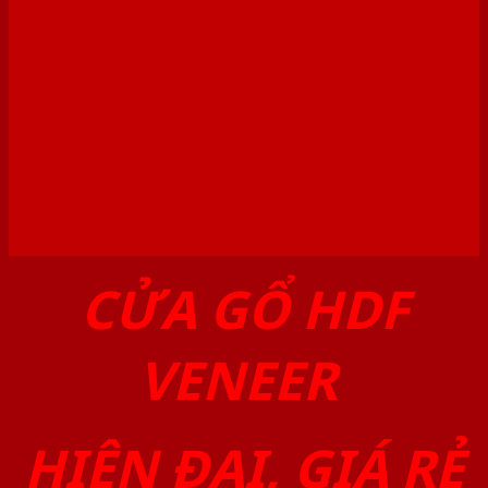
CHUỘNG NHẤT HIỆN NAY
CỬA GỔ HDF
VENEER
HIỆN ĐẠI, GIÁ RẺ