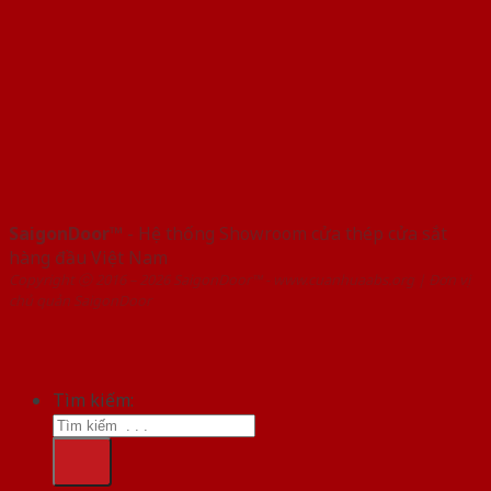
SaigonDoor™
- Hệ thống Showroom cửa thép cửa sắt
hàng đầu Việt Nam
Copyright ⓒ 2016 – 2026 SaigonDoor™ - www.cuanhuaabs.org | Đơn vị
chủ quản SaigonDoor
Tìm kiếm: