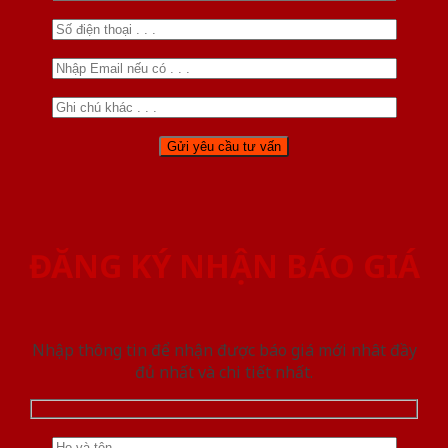
ĐĂNG KÝ NHẬN BÁO GIÁ
Nhập thông tin để nhận được báo giá mới nhât đầy
đủ nhất và chi tiết nhất.