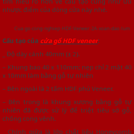
tìm hiểu rõ hơn về cấu tạo cũng như ưu
nhược điểm của dòng cửa này nhé.
Cua-go-cong-nghiep-HDF-Veneer-2A-xoan-dao-lum
Cấu tạo của
cửa gổ HDF veneer
:
_ Độ dày cánh 40mm (± 2).
– Khung bao 40 x 110mm; nẹp chỉ 2 mặt 40
x 10mm làm bằng gỗ tự nhiên
– Bên ngoài là 2 tấm HDF phủ Veneer.
– Bên trong là khung xương bằng gỗ tự
nhiên đã được sử lý để triệt tiêu sớ gỗ,
chống cong vênh.
_ Chính giữa là lớp chất liệu Honeycomb