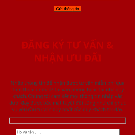
ĐĂNG KÝ TƯ VẤN &
NHẬN ƯU ĐÃI
Nhập thông tin để nhận được tư vấn miễn phí qua
điện thoại / email/ tại văn phòng hoặc tại nhà quý
khách. Chúng tôi cam kết mọi thông tin nhập vào
dưới đây được bảo mật tuyệt đối cũng như chỉ phục
vụ yêu cầu tư vấn duy nhất của quý khách tại đây.