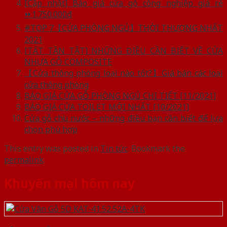
[Cập nhật] Báo giá cửa gỗ công nghiệp giá rẻ
⏩1.750.000đ
#TOP 7【CỬA PHÒNG NGỦ】THỜI THƯỢNG NHẤT
2021
[TẤT TẦN TẬT] NHỮNG ĐIỀU CẦN BIẾT VỀ CỬA
NHỰA GỖ COMPOSITE
【Cửa thông phòng loại nào tốt?】Giá bán các loại
cửa thông phòng
BÁO GIÁ CỬA GỖ PHÒNG NGỦ CHI TIẾT [11/2021]
BÁO GIÁ CỬA TOILET MỚI NHẤT [10/2021]
Cửa gỗ chịu nước – những điều bạn cần biết để lựa
chọn phù hợp
This entry was posted in
Tin tức
. Bookmark the
permalink
.
Khuyến mại hôm nay