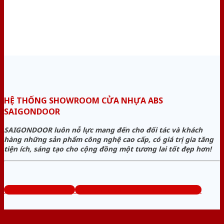
HỆ THỐNG SHOWROOM CỬA NHỰA ABS
SAIGONDOOR
SAIGONDOOR luôn nỗ lực mang đến cho đối tác và khách
hàng những sản phẩm công nghệ cao cấp, có giá trị gia tăng
tiện ích, sáng tạo cho cộng đồng một tương lai tốt đẹp hơn!
www.cuanhuaabs.org
Tổng đài tư vấn miễn phí: 0824.400.400