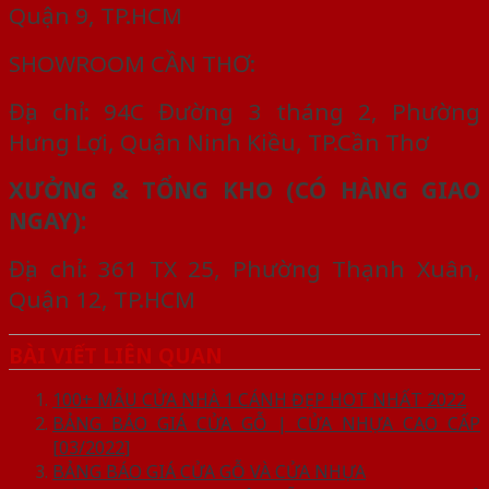
Quận 9, TP.HCM
SHOWROOM CẦN THƠ:
Địa chỉ: 94C Đường 3 tháng 2, Phường
Hưng Lợi, Quận Ninh Kiều, TP.Cần Thơ
XƯỞNG & TỔNG KHO (CÓ HÀNG GIAO
NGAY):
Địa chỉ: 361 TX 25, Phường Thạnh Xuân,
Quận 12, TP.HCM
BÀI VIẾT LIÊN QUAN
100+ MẪU CỬA NHÀ 1 CÁNH ĐẸP HOT NHẤT 2022
BẢNG BÁO GIÁ CỬA GỖ | CỬA NHỰA CAO CẤP
[03/2022]
BẢNG BÁO GIÁ CỬA GỖ VÀ CỬA NHỰA