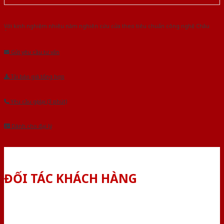
Với kinh nghiệm nhiêu năm nghiên cứu cửa theo tiêu chuẩn công nghệ Châu
Âu.Chúng tôi tự tin là nhà sản xuất & cung cấp hàng đầu tại Việt Nam!
Gửi yêu cầu tư vấn
Tải báo giá tổng hợp
Yêu cầu gọi lại (3 phút)
Dành cho đại lý
ĐỐI TÁC KHÁCH HÀNG