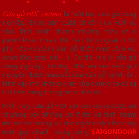
Cửa gỗ HDF veneer
là một loại cửa gỗ công
nghiệp. Được sản xuất từ tấm da HDF có
sẵn, định hình thành những mẫu có ô
panel khác nhau. Bề mặt bên ngoài được
phủ lớp veneer ( vân gỗ thật như: căm xe,
xoan đào, ash, sồi,… ) . Do đó, tuy là cửa gỗ
công nghiệp, nhưng HDF veneer vẫn giữ
nguyên được màu sắc của vân gỗ tự nhiên.
Nhờ vậy mà không gian của chúng ta cũng
trở nên sang trọng tinh tế hơn.
Hiện nay cửa gổ HDF veneer đang được ưa
chuộng bởi những ưu điểm và tính thẩm
mĩ mà nó mang lại cho ngôi nhà. Hôm nay
mời quý khách hàng cùng
SAIGONDOOR