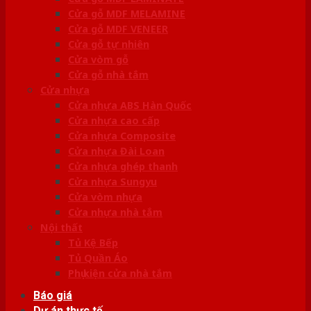
Cửa gỗ MDF MELAMINE
Cửa gỗ MDF VENEER
Cửa gỗ tự nhiên
Cửa vòm gỗ
Cửa gỗ nhà tắm
Cửa nhựa
Cửa nhựa ABS Hàn Quốc
Cửa nhựa cao cấp
Cửa nhựa Composite
Cửa nhựa Đài Loan
Cửa nhựa ghép thanh
Cửa nhựa Sungyu
Cửa vòm nhựa
Cửa nhựa nhà tắm
Nội thất
Tủ Kệ Bếp
Tủ Quần Áo
Phụ kiện cửa nhà tắm
Báo giá
Dự án thực tế