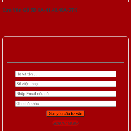
Cửa Vân Gỗ 5D KA-41.40.40A-3TK
Gọi 0976.169.864