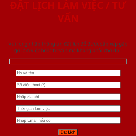
ĐẶT LỊCH LÀM VIỆC / TƯ
VẤN
Vui lòng nhập thông tin đặt lịch để được sắp xếp gặp
gỡ làm việc hoăc tư vấn mà không phải chờ đợi.