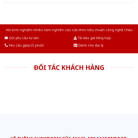
Với kinh nghiệm nhiêu năm nghiên cứu cửa theo tiêu chuẩn công nghệ Châu
Âu.Chúng tôi tự tin là nhà sản xuất & cung cấp hàng đầu tại Việt Nam!
Gửi yêu cầu tư vấn
Tải báo giá tổng hợp
Yêu cầu gọi lại (3 phút)
Dành cho đại lý
ĐỐI TÁC KHÁCH HÀNG