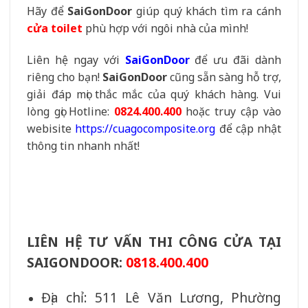
Hãy để
SaiGonDoor
giúp quý khách tìm ra cánh
cửa toilet
phù hợp với ngôi nhà của mình!
Liên hệ ngay với
SaiGonDoor
để ưu đãi dành
riêng cho bạn!
SaiGonDoor
cũng sẵn sàng hỗ trợ,
giải đáp mọi thắc mắc của quý khách hàng. Vui
lòng gọi Hotline:
0824.400.400
hoặc truy cập vào
webisite
https://cuagocomposite.org
để cập nhật
thông tin nhanh nhất!
LIÊN HỆ TƯ VẤN THI CÔNG CỬA TẠI
SAIGONDOOR:
0818.400.400
Địa chỉ: 511 Lê Văn Lương, Phường