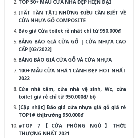
TOP 50+ MẪU CỬA NHÀ ĐẸP HIỆN ĐẠI
[TẤT TẦN TẬT] NHỮNG ĐIỀU CẦN BIẾT VỀ
CỬA NHỰA GỖ COMPOSITE
Báo giá Cửa toilet rẻ nhất chỉ từ 950.000đ
BẢNG BÁO GIÁ CỬA GỖ | CỬA NHỰA CAO
CẤP [03/2022]
BẢNG BÁO GIÁ CỬA GỖ VÀ CỬA NHỰA
100+ MẪU CỬA NHÀ 1 CÁNH ĐẸP HOT NHẤT
2022
Cửa nhà tắm, cửa nhà vệ sinh, Wc, cửa
toilet giá rẻ chỉ từ 950.000đ/ bộ
[Cập nhật] Báo giá cửa nhựa giả gỗ giá rẻ
TOP1# thị trường 950.000đ
#TOP 7【CỬA PHÒNG NGỦ】THỜI
THƯỢNG NHẤT 2021