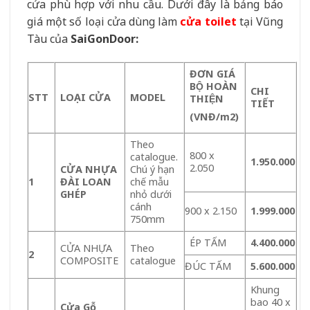
cửa phù hợp với nhu cầu. Dưới đây là bảng báo
giá một số loại cửa dùng làm
cửa toilet
tại Vũng
Tàu của
SaiGonDoor:
ĐƠN GIÁ
BỘ HOÀN
CHI
STT
LOẠI CỬA
MODEL
THIỆN
TIẾT
(VNĐ/m
2
)
Theo
800 x
catalogue.
1.950.000
2.050
CỬA NHỰA
Chú ý hạn
1
ĐÀI LOAN
chế mẫu
GHÉP
nhỏ dưới
cánh
900 x 2.150
1.999.000
750mm
ÉP TẤM
4.400.000
CỬA NHỰA
Theo
2
COMPOSITE
catalogue
ĐÚC TẤM
5.600.000
Khung
bao 40 x
Cửa Gỗ