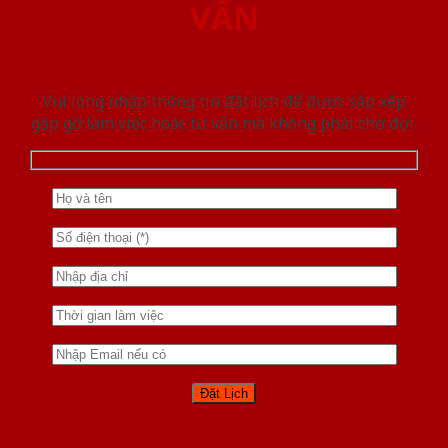
VẤN
Vui lòng nhập thông tin đặt lịch để được sắp xếp
gặp gỡ làm việc hoăc tư vấn mà không phải chờ đợi.