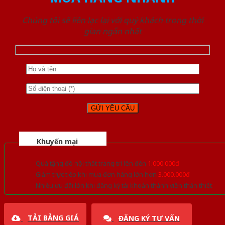
Chúng tôi sẽ liên lạc lại với quý khách trong thời
gian ngắn nhất
Khuyến mại
Quà tặng đồ nội thất trang trí lên đến
1.000.000đ
Giảm trực tiếp khi mua đơn hàng lớn hơn
3.000.000đ
Nhiều ưu đãi lớn khi đăng ký tài khoản thành viên thân thiết
TẢI BẢNG GIÁ
ĐĂNG KÝ TƯ VẤN