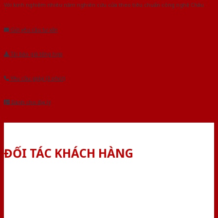
Với kinh nghiệm nhiêu năm nghiên cứu cửa theo tiêu chuẩn công nghệ Châu
Âu.Chúng tôi tự tin là nhà sản xuất & cung cấp hàng đầu tại Việt Nam!
Gửi yêu cầu tư vấn
Tải báo giá tổng hợp
Yêu cầu gọi lại (3 phút)
Dành cho đại lý
ĐỐI TÁC KHÁCH HÀNG