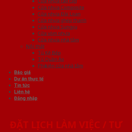
Cửa nhựa cao cấp
Cửa nhựa Composite
Cửa nhựa Đài Loan
Cửa nhựa ghép thanh
Cửa nhựa Sungyu
Cửa vòm nhựa
Cửa nhựa nhà tắm
Nội thất
Tủ Kệ Bếp
Tủ Quần Áo
Phụ kiện cửa nhà tắm
Báo giá
Dự án thực tế
Tin tức
Liên hệ
Đăng nhập
ĐẶT LỊCH LÀM VIỆC / TƯ