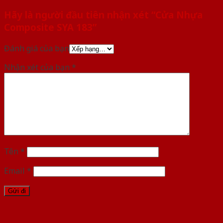
Hãy là người đầu tiên nhận xét “Cửa Nhựa
Composite SYA 183”
Đánh giá của bạn
Nhận xét của bạn
*
Tên
*
Email
*