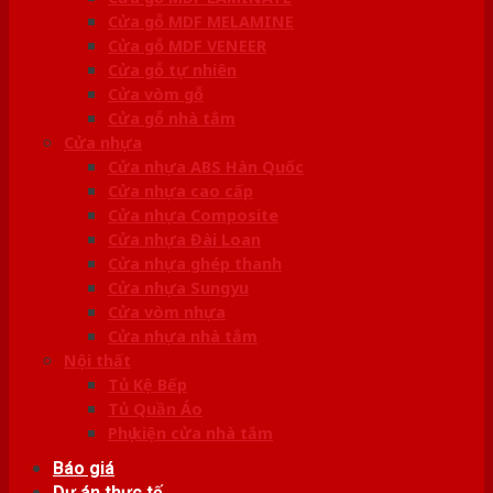
Cửa gỗ MDF MELAMINE
Cửa gỗ MDF VENEER
Cửa gỗ tự nhiên
Cửa vòm gỗ
Cửa gỗ nhà tắm
Cửa nhựa
Cửa nhựa ABS Hàn Quốc
Cửa nhựa cao cấp
Cửa nhựa Composite
Cửa nhựa Đài Loan
Cửa nhựa ghép thanh
Cửa nhựa Sungyu
Cửa vòm nhựa
Cửa nhựa nhà tắm
Nội thất
Tủ Kệ Bếp
Tủ Quần Áo
Phụ kiện cửa nhà tắm
Báo giá
Dự án thực tế