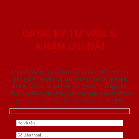
ĐĂNG KÝ TƯ VẤN &
NHẬN ƯU ĐÃI
Nhập thông tin để nhận được tư vấn miễn phí qua
điện thoại / email/ tại văn phòng hoặc tại nhà quý
khách. Chúng tôi cam kết mọi thông tin nhập vào
dưới đây được bảo mật tuyệt đối cũng như chỉ phục vụ
yêu cầu tư vấn duy nhất của quý khách tại đây.