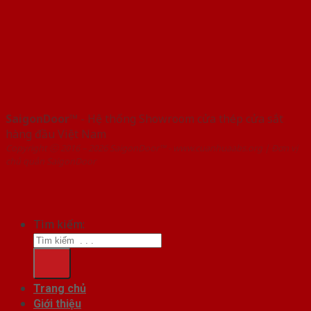
SaigonDoor™
- Hệ thống Showroom cửa thép cửa sắt
hàng đầu Việt Nam
Copyright ⓒ 2016 – 2026 SaigonDoor™ - www.cuanhuaabs.org | Đơn vị
chủ quản SaigonDoor
Tìm kiếm:
Trang chủ
Giới thiệu