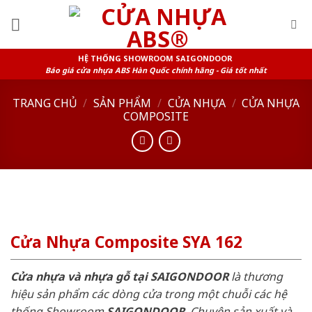
Skip
to
content
HỆ THỐNG SHOWROOM SAIGONDOOR
Báo giá cửa nhựa ABS Hàn Quốc chính hãng - Giá tốt nhất
TRANG CHỦ
/
SẢN PHẨM
/
CỬA NHỰA
/
CỬA NHỰA
COMPOSITE
Cửa Nhựa Composite SYA 162
Cửa nhựa và nhựa gỗ tại SAIGONDOOR
là thương
hiệu sản phẩm các dòng cửa trong một chuỗi các hệ
thống Showroom
SAIGONDOOR
. Chuyên sản xuất và