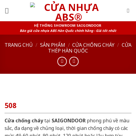
Skip
to
content
HỆ THỐNG SHOWROOM SAIGONDOOR
Báo giá cửa nhựa ABS Hàn Quốc chính hãng - Giá tốt nhất
TRANG CHỦ
/
SẢN PHẨM
/
CỬA CHỐNG CHÁY
/
CỬA
THÉP HÀN QUỐC
508
Cửa chống cháy
tại
SAIGONDOOR
phong phú về màu
sắc, đa dạng về chủng loại, thời gian chống cháy có các
mức độ 60 phút, 90 phút, 120 phút hoặc lâu hơn tùy