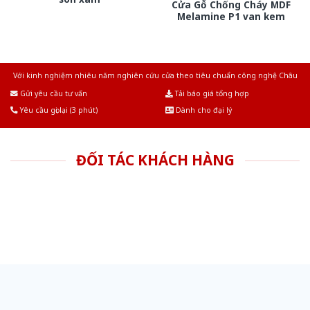
Cửa Gỗ Chống Cháy MDF
Melamine P1 van kem
Với kinh nghiệm nhiêu năm nghiên cứu cửa theo tiêu chuẩn công nghệ Châu
Âu.Chúng tôi tự tin là nhà sản xuất & cung cấp hàng đầu tại Việt Nam!
Gửi yêu cầu tư vấn
Tải báo giá tổng hợp
Yêu cầu gọi lại (3 phút)
Dành cho đại lý
ĐỐI TÁC KHÁCH HÀNG