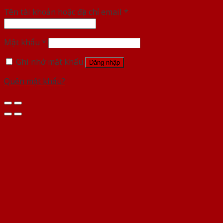
Tên tài khoản hoặc địa chỉ email
*
Mật khẩu
*
Ghi nhớ mật khẩu
Đăng nhập
Quên mật khẩu?