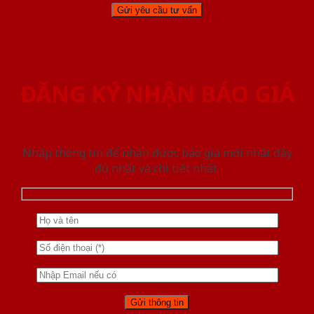
ĐĂNG KÝ NHẬN BÁO GIÁ
Nhập thông tin để nhận được báo giá mới nhât đầy
đủ nhất và chi tiết nhất.