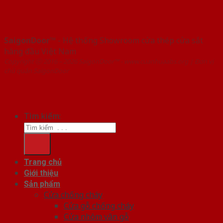
SaigonDoor™
- Hệ thống Showroom cửa thép cửa sắt
hàng đầu Việt Nam
Copyright ⓒ 2016 – 2026 SaigonDoor™ - www.cuanhuaabs.org | Đơn vị
chủ quản SaigonDoor
Tìm kiếm:
Trang chủ
Giới thiệu
Sản phẩm
Cửa chống cháy
Cửa gỗ chống cháy
Cửa nhôm vân gỗ