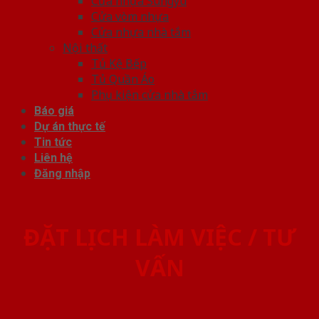
Cửa nhựa Sungyu
Cửa vòm nhựa
Cửa nhựa nhà tắm
Nội thất
Tủ Kệ Bếp
Tủ Quần Áo
Phụ kiện cửa nhà tắm
Báo giá
Dự án thực tế
Tin tức
Liên hệ
Đăng nhập
ĐẶT LỊCH LÀM VIỆC / TƯ
VẤN