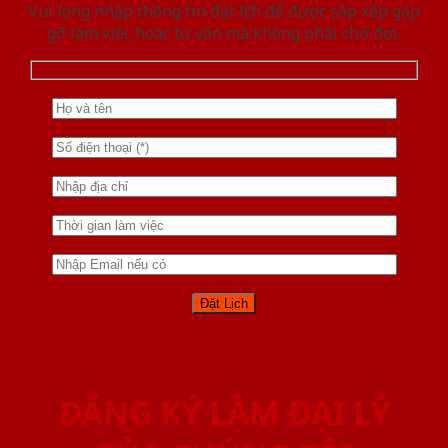
Vui lòng nhập thông tin đặt lịch để được sắp xếp gặp
gỡ làm việc hoăc tư vấn mà không phải chờ đợi.
ĐĂNG KÝ LÀM ĐẠI LÝ