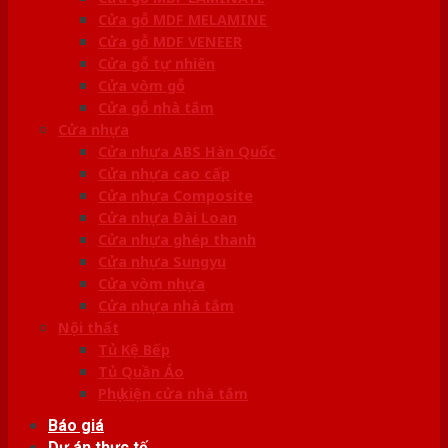
Cửa gỗ MDF MELAMINE
Cửa gỗ MDF VENEER
Cửa gỗ tự nhiên
Cửa vòm gỗ
Cửa gỗ nhà tắm
Cửa nhựa
Cửa nhựa ABS Hàn Quốc
Cửa nhựa cao cấp
Cửa nhựa Composite
Cửa nhựa Đài Loan
Cửa nhựa ghép thanh
Cửa nhựa Sungyu
Cửa vòm nhựa
Cửa nhựa nhà tắm
Nội thất
Tủ Kệ Bếp
Tủ Quần Áo
Phụ kiện cửa nhà tắm
Báo giá
Dự án thực tế