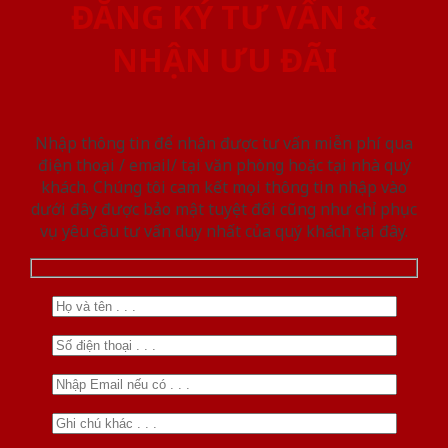
ĐĂNG KÝ TƯ VẤN &
NHẬN ƯU ĐÃI
Nhập thông tin để nhận được tư vấn miễn phí qua
điện thoại / email/ tại văn phòng hoặc tại nhà quý
khách. Chúng tôi cam kết mọi thông tin nhập vào
dưới đây được bảo mật tuyệt đối cũng như chỉ phục
vụ yêu cầu tư vấn duy nhất của quý khách tại đây.