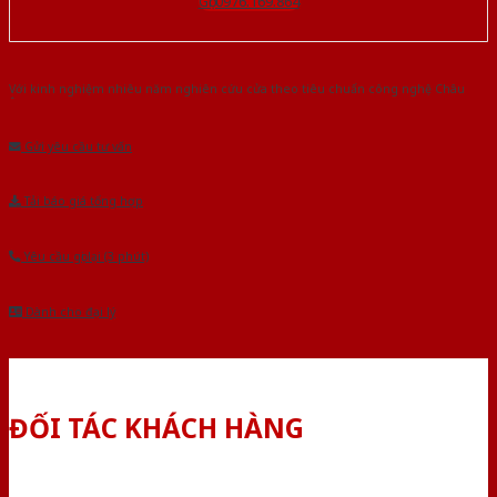
Gọi 0976.169.864
Với kinh nghiệm nhiêu năm nghiên cứu cửa theo tiêu chuẩn công nghệ Châu
Âu.Chúng tôi tự tin là nhà sản xuất & cung cấp hàng đầu tại Việt Nam!
Gửi yêu cầu tư vấn
Tải báo giá tổng hợp
Yêu cầu gọi lại (3 phút)
Dành cho đại lý
ĐỐI TÁC KHÁCH HÀNG