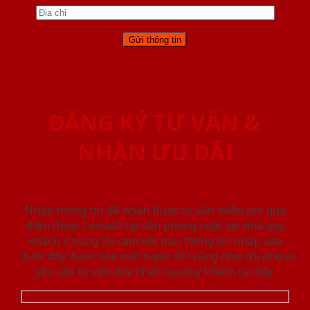
ĐĂNG KÝ TƯ VẤN &
NHẬN ƯU ĐÃI
Nhập thông tin để nhận được tư vấn miễn phí qua
điện thoại / email/ tại văn phòng hoặc tại nhà quý
khách. Chúng tôi cam kết mọi thông tin nhập vào
dưới đây được bảo mật tuyệt đối cũng như chỉ phục vụ
yêu cầu tư vấn duy nhất của quý khách tại đây.