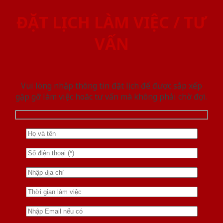
ĐẶT LỊCH LÀM VIỆC / TƯ
VẤN
Vui lòng nhập thông tin đặt lịch để được sắp xếp
gặp gỡ làm việc hoăc tư vấn mà không phải chờ đợi.