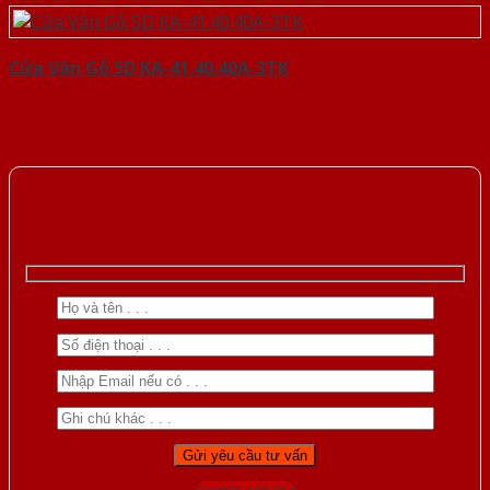
Cửa Vân Gỗ 5D KA-41.40.40A-3TK