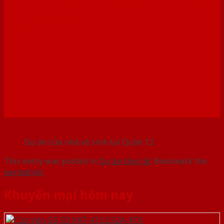
Quận 12
Dự án cửa nhà vệ sinh tại Quận 12
This entry was posted in
Dự án thực tế
. Bookmark the
permalink
.
Khuyến mại hôm nay