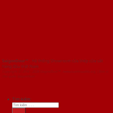
SaigonDoor™
- Hệ thống Showroom cửa thép cửa sắt
hàng đầu Việt Nam
Copyright ⓒ 2016 – 2026 SaigonDoor™ - www.cuanhuaabs.org | Đơn vị
chủ quản SaigonDoor
Tìm kiếm: