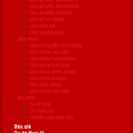
Cửa gỗ MDF MELAMINE
Cửa gỗ MDF VENEER
Cửa gỗ tự nhiên
Cửa vòm gỗ
Cửa gỗ nhà tắm
Cửa nhựa
Cửa nhựa ABS Hàn Quốc
Cửa nhựa cao cấp
Cửa nhựa Composite
Cửa nhựa Đài Loan
Cửa nhựa ghép thanh
Cửa nhựa Sungyu
Cửa vòm nhựa
Cửa nhựa nhà tắm
Nội thất
Tủ Kệ Bếp
Tủ Quần Áo
Phụ kiện cửa nhà tắm
Báo giá
Dự án thực tế