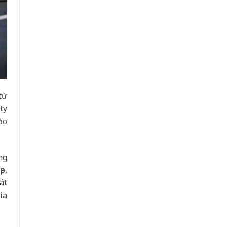
từ
ty
ảo
ng
p,
át
ia