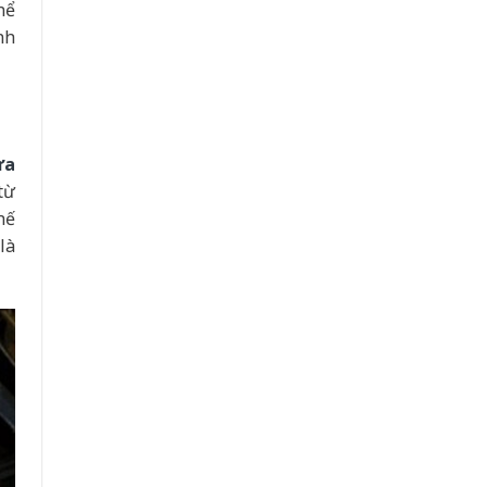
hể
nh
ửa
từ
hế
là