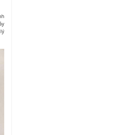
nh
ảy
lý