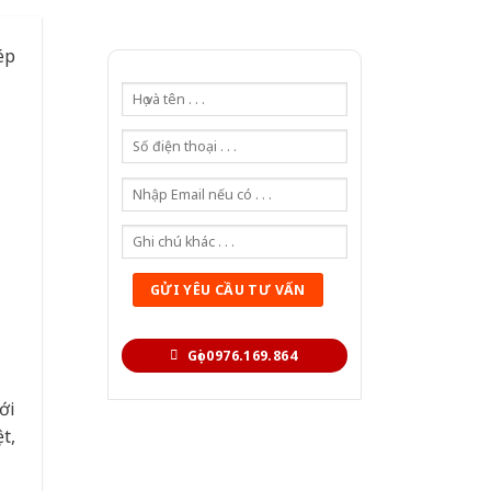
ép
Gọi 0976.169.864
ới
t,