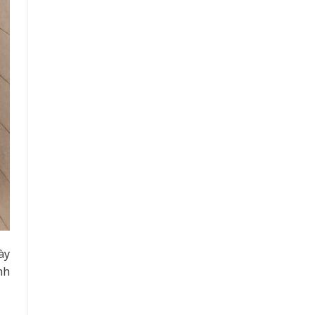
ày
nh