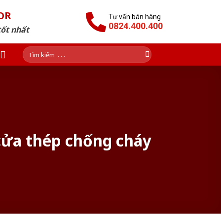
OR
Tư vấn bán hàng
0824.400.400
tốt nhất
Tìm
kiếm:
 cửa thép chống cháy