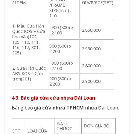
/ ITEM
GIÁ/PRICE(SET)
/FRAME
SIZE(mm) :
110
1. Mẫu Cửa Hàn
900 (800) x
2.850.000
Quốc KOS – Cửa
2.100
hoa văn(102,
105, 110, 111,
900 (800) x
116, 117, 301,
2.950.000
2.200
305)
900 (800) x
2.800.000
2. Cửa Hàn Quốc
2.100
ABS KOS – Cửa
900 (800) x
trơn(101)
2.900.000
2.200
4.3. Báo giá cửa cửa nhựa Đài Loan
Bảng báo giá
cửa nhựa TPHCM
nhựa Đài Loan:
KÍCH
ĐƠN GIÁ BỘ
THƯỚC
STT
LOẠI CỬA