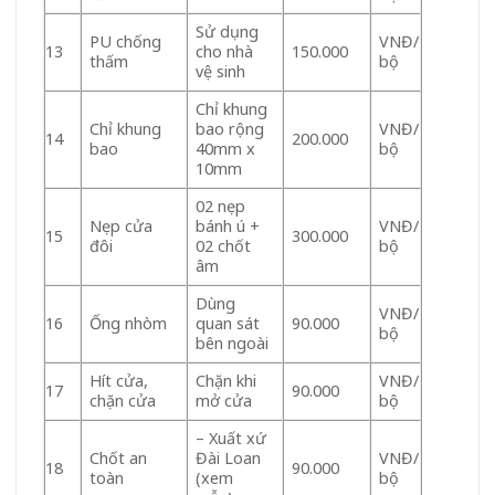
Sử dụng
PU chống
VNĐ/
13
cho nhà
150.000
thấm
bộ
vệ sinh
Chỉ khung
Chỉ khung
bao rộng
VNĐ/
14
200.000
bao
40mm x
bộ
10mm
02 nẹp
Nẹp cửa
bánh ú +
VNĐ/
15
300.000
đôi
02 chốt
bộ
âm
Dùng
VNĐ/
16
Ống nhòm
quan sát
90.000
bộ
bên ngoài
Hít cửa,
Chặn khi
VNĐ/
17
90.000
chặn cửa
mở cửa
bộ
– Xuất xứ
Chốt an
Đài Loan
VNĐ/
18
90.000
toàn
(xem
bộ