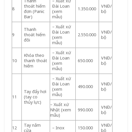
Thanh
– Xuất xứ
thoát hiểm
Đài Loan
VNĐ/
8
1.350.000
đơn (Panic
(xem
bộ
Bar)
mẫu)
– Xuất xứ
Thanh
Đài Loan
VNĐ/
9
thoát hiểm
2.550.000
(xem
bộ
đôi
mẫu)
– Xuất xứ
Khóa theo
Đài Loan
VNĐ/
10
thanh thoát
650.000
(xem
bộ
hiểm
mẫu)
– Xuất xứ
Đài Loan
VNĐ/
490.000
(xem
bộ
Tay đẩy hơi
mẫu)
11
(tay co
thủy lực)
– Xuất xứ
VNĐ/
Nhật (xem
990.000
bộ
mẫu)
Tay nắm
VNĐ/
12
– Inox
150.000
cửa
bộ