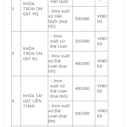
Hàn Quốc
KHÓA
2
TRÒN TAY
– Inox xuất
GẠT HQ
xứ Hàn
VNĐ/
500.000
Quốc (loại
bộ
tốt)
– Inox
VNĐ/
xuất xứ
350.000
bộ
Đài Loan
KHÓA
3
TRÒN TAY
– Inox xuất
GẠT ĐL
xứ Đài
VNĐ/
400.000
Loan (loại
bộ
tốt)
– Inox
xuất xứ
VNĐ/
400.000
Đài Loan
bộ
KHÓA TAY
(loại nhỏ)
4
GẠT LIỀN
– Inox xuất
THÂN
xứ Đài
VNĐ/
500.000
Loan (loại
bộ
lớn)