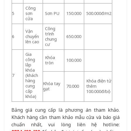
Công
5
sơn
Sơn PU
150.000
500.000đ/m2
cửa
Công
Vận
trình
6
chuyển
650.000
chung
lên cao
cư
Gia
Khóa
công
100.000
tròn
lắp
khóa
7
(khách
hàng
Khóa điện tử
Khóa tay
cung
70.000
thêm
gạt
cấp
100.000đ/bộ
khóa)
Bảng giá cung cấp là phương án tham khảo.
Khách hàng cần tham khảo mẫu cửa và báo giá
chuẩn nhất, vui lòng liên hệ hotline: