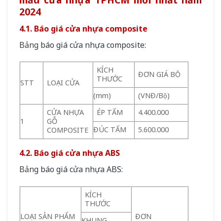
2024
4.1. Báo giá cửa nhựa composite
Bảng
báo giá cửa nhựa composite
:
KÍCH
ĐƠN GIÁ BỘ
THƯỚC
STT
LOẠI CỬA
(mm)
(VNĐ/Bộ)
CỬA NHỰA
ÉP TẤM
4.400.000
1
GỖ
ĐÚC TẤM
5.600.000
COMPOSITE
4.2. Báo giá cửa nhựa ABS
Bảng
báo giá cửa nhựa ABS
:
KÍCH
THƯỚC
LOẠI SẢN PHẨM
ĐƠN
KHUNG