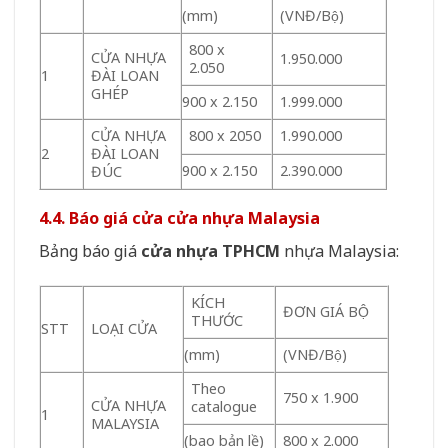
(mm)
(VNĐ/Bộ)
800 x
CỬA NHỰA
1.950.000
2.050
1
ĐÀI LOAN
GHÉP
900 x 2.150
1.999.000
CỬA NHỰA
800 x 2050
1.990.000
2
ĐÀI LOAN
900 x 2.150
2.390.000
ĐÚC
4.4. Báo giá cửa cửa nhựa Malaysia
Bảng báo giá
cửa nhựa TPHCM
nhựa Malaysia:
KÍCH
ĐƠN GIÁ BỘ
THƯỚC
STT
LOẠI CỬA
(mm)
(VNĐ/Bộ)
Theo
750 x 1.900
CỬA NHỰA
catalogue
1
MALAYSIA
(bao bản lề)
800 x 2.000