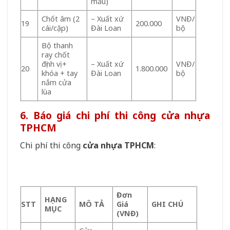
mẫu)
Chốt âm (2
– Xuất xứ
VNĐ/
19
200.000
cái/cặp)
Đài Loan
bộ
Bộ thanh
ray chốt
định vị +
– Xuất xứ
VNĐ/
20
1.800.000
khóa + tay
Đài Loan
bộ
nắm cửa
lùa
6. Báo giá chi phí thi công cửa nhựa
TPHCM
Chi phí thi công
cửa nhựa TPHCM
:
Đơn
HẠNG
STT
MÔ TẢ
Giá
GHI CHÚ
MỤC
(VNĐ)