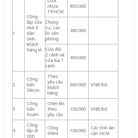
Cửa
nhựa
850.000
TPHCM
Công
lắp cửa
Chung
nhà ở
cư, cao
380.000
1
dân
ốc văn
sinh,
phòng
khách
Cửa đôi
hàng lẻ
2 cánh và
450.000
cửa lùa 1
cánh
Theo
Công
yêu cầu
2
bắn
660.000
VNĐ/bộ
khách
Silicon
hàng
Công
Chèn kín
3
bắn
theo
150.000
VNĐ/bộ
Foam
yêu cầu
Công
Cộng
Các tỉnh lân
4
lắp đi
100.000
thêm
cận HCM
tỉnh