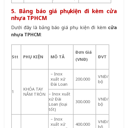
5. Bảng báo giá phụ kiện đi kèm cửa
nhựa TPHCM
Dưới đây là bảng báo giá phụ kiện đi kèm
cửa
nhựa TPHCM
:
Đơn Giá
Stt
PHỤ KIỆN
MÔ TẢ
ĐVT
(VNĐ)
– Inox
VNĐ/
xuất xứ
200.000
bộ
Đài Loan
KHÓA TAY
1
– Inox xuất
NẮM TRÒN
xứ Đài
VNĐ/
300.000
Loan (loại
bộ
tốt)
– Inox
VNĐ/
xuất xứ
400.000
bộ