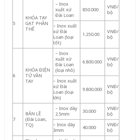
– Inox
VNĐ/
xuất xứ
850.000
bộ
Đài Loan
KHÓA TAY
5
GẠT PHÂN
– Inox xuất
THỂ
xứ Đài
VNĐ/
1.250.00
Loan (loại
bộ
tốt)
– Inox
xuất xứ
VNĐ/
6.800.000
Đài Loan
bộ
KHÓA ĐIỆN
(loại nhỏ)
6
TỬ VÂN
– Inox xuất
TAY
xứ Đài
VNĐ/
9.800.000
Loan (loại
bộ
lớn)
– Inox dày
VNĐ/
30.000
BẢN LỀ
2.5mm
bộ
7
(Đài Loan,
– Inox dày
VNĐ/
TQ)
40.000
3mm
bộ