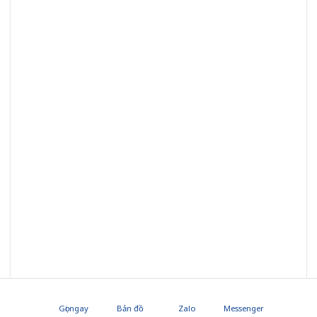
Mẫu cửa nhựa Đài Loan
7.4. Mẫu cửa cửa nhựa Malaysia
Gọi ngay
Bản đồ
Zalo
Messenger