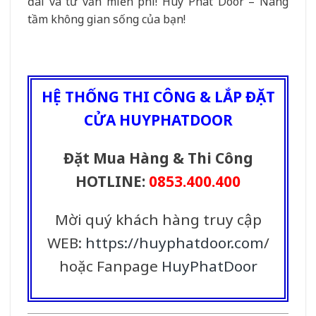
đãi và tư vấn miễn phí! Huy Phát Door – Nâng
tầm không gian sống của bạn!
HỆ THỐNG THI CÔNG & LẮP ĐẶT
CỬA HUYPHATDOOR
Đặt Mua Hàng & Thi Công
HOTLINE:
0853.400.400
Mời quý khách hàng truy cập
WEB:
https://huyphatdoor.com
/
hoặc Fanpage
HuyPhatDoor