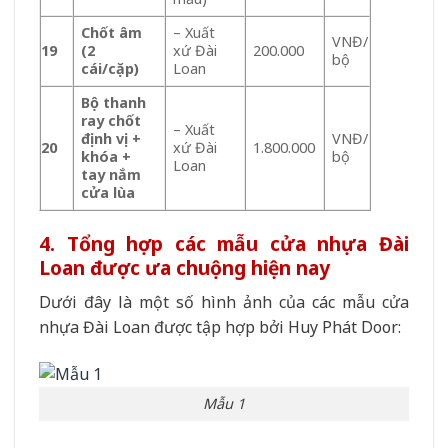
Chốt âm
– Xuất
VNĐ/
19
(2
xứ Đài
200.000
bộ
cái/cặp)
Loan
Bộ thanh
ray chốt
– Xuất
định vị +
VNĐ/
20
xứ Đài
1.800.000
khóa +
bộ
Loan
tay nắm
cửa lùa
4. Tổng hợp các mẫu cửa nhựa Đài
Loan được ưa chuộng hiện nay
Dưới đây là một số hình ảnh của các mẫu cửa
nhựa Đài Loan được tập hợp bởi Huy Phát Door:
Mẫu 1