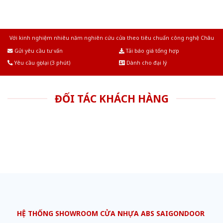
Với kinh nghiệm nhiêu năm nghiên cứu cửa theo tiêu chuẩn công nghệ Châu
Âu.Chúng tôi tự tin là nhà sản xuất & cung cấp hàng đầu tại Việt Nam!
Gửi yêu cầu tư vấn
Tải báo giá tổng hợp
Yêu cầu gọi lại (3 phút)
Dành cho đại lý
ĐỐI TÁC KHÁCH HÀNG
HỆ THỐNG SHOWROOM CỬA NHỰA ABS SAIGONDOOR