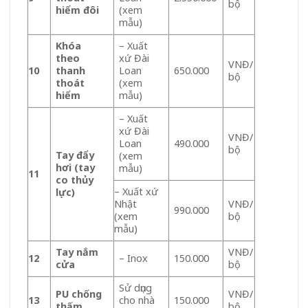
bộ
hiểm đôi
(xem
mẫu)
Khóa
– Xuất
theo
xứ Đài
VNĐ/
10
thanh
Loan
650.000
bộ
thoát
(xem
hiểm
mẫu)
– Xuất
xứ Đài
VNĐ/
Loan
490.000
bộ
Tay đẩy
(xem
hơi (tay
mẫu)
11
co thủy
– Xuất xứ
lực)
Nhật
VNĐ/
990.000
(xem
bộ
mẫu)
Tay nắm
VNĐ/
12
– Inox
150.000
cửa
bộ
Sử dụng
PU chống
VNĐ/
13
cho nhà
150.000
thấm
bộ