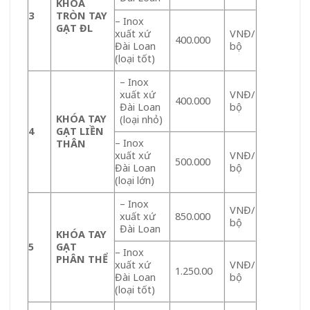
KHÓA
3
TRÒN TAY
– Inox
GẠT ĐL
xuất xứ
VNĐ/
400.000
Đài Loan
bộ
(loại tốt)
– Inox
xuất xứ
VNĐ/
400.000
Đài Loan
bộ
KHÓA TAY
(loại nhỏ)
4
GẠT LIỀN
– Inox
THÂN
xuất xứ
VNĐ/
500.000
Đài Loan
bộ
(loại lớn)
– Inox
VNĐ/
xuất xứ
850.000
bộ
Đài Loan
KHÓA TAY
5
GẠT
– Inox
PHÂN THỂ
xuất xứ
VNĐ/
1.250.00
Đài Loan
bộ
(loại tốt)