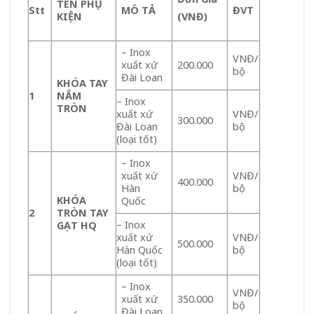
TÊN PHỤ
Stt
MÔ TẢ
ĐVT
KIỆN
(VNĐ)
– Inox
VNĐ/
xuất xứ
200.000
bộ
Đài Loan
KHÓA TAY
1
NẮM
– Inox
TRÒN
xuất xứ
VNĐ/
300.000
Đài Loan
bộ
(loại tốt)
– Inox
xuất xứ
VNĐ/
400.000
Hàn
bộ
KHÓA
Quốc
2
TRÒN TAY
– Inox
GẠT HQ
xuất xứ
VNĐ/
500.000
Hàn Quốc
bộ
(loại tốt)
– Inox
VNĐ/
xuất xứ
350.000
bộ
Đài Loan