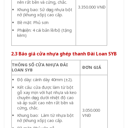
nên rất bền và cứng, chắc.
3.350.000 VNĐ
Khung bao: Sử dụng nhựa bột
nở (khung xốp) cao cấp.
Bề mặt: Phủ sơn
Phụ kiện: 4 cái bản lề/bộ (tặng
kèm)
2.3 Báo giá cửa nhựa ghép thanh Đài Loan SYB
THÔNG SỐ CỬA NHỰA ĐÀI
ĐƠN GIÁ
LOAN SYB
Độ dày: cánh dày 40mm (±2).
Kết cấu: cửa được làm từ bột
gỗ xay mịn với hạt nhựa và keo
chuyên dụng dưới nhiệt độ cao
và áp suất cao nên rất bền và
cứng, chắc.
3.050.000
VNĐ
Khung bao: Làm từ nhựa bột
nở (khung xốp) cao cấp.