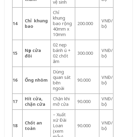
vệ sinh
Chỉ
khung
Chỉ khung
VNĐ/
14
bao rộng
200.000
bao
bộ
40mm x
10mm
02 nẹp
Nẹp cửa
bánh ú +
VNĐ/
15
300.000
đôi
02 chốt
bộ
âm
Dùng
quan sát
VNĐ/
16
Ống nhòm
90.000
bên
bộ
ngoài
Hít cửa,
Chặn khi
VNĐ/
17
90.000
chặn cửa
mở cửa
bộ
– Xuất
xứ Đài
Chốt an
VNĐ/
18
Loan
90.000
toàn
bộ
(xem
mẫu)