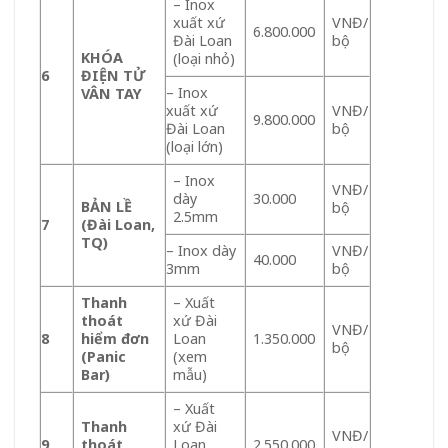
– Inox
xuất xứ
VNĐ/
6.800.000
Đài Loan
bộ
KHÓA
(loại nhỏ)
6
ĐIỆN TỬ
– Inox
VÂN TAY
xuất xứ
VNĐ/
9.800.000
Đài Loan
bộ
(loại lớn)
– Inox
VNĐ/
dày
30.000
BẢN LỀ
bộ
2.5mm
7
(Đài Loan,
TQ)
– Inox dày
VNĐ/
40.000
3mm
bộ
Thanh
– Xuất
thoát
xứ Đài
VNĐ/
8
hiểm đơn
Loan
1.350.000
bộ
(Panic
(xem
Bar)
mẫu)
– Xuất
Thanh
xứ Đài
VNĐ/
9
thoát
Loan
2.550.000