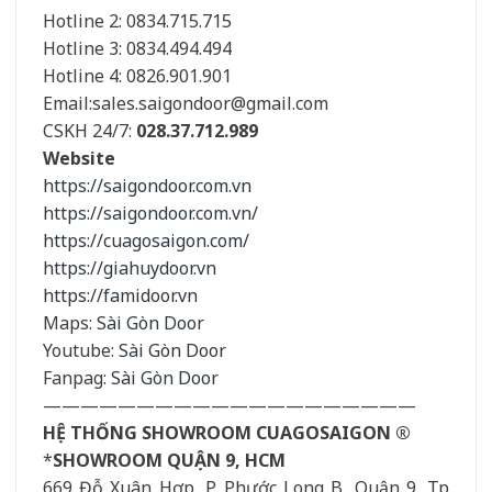
Hotline 2: 0834.715.715
Hotline 3: 0834.494.494
Hotline 4: 0826.901.901
Email:sales.saigondoor@gmail.com
CSKH 24/7:
028.37.712.989
Website
https://saigondoor.com.vn
https://saigondoor.com.vn/
https://cuagosaigon.com/
https://giahuydoor.vn
https://famidoor.vn
Maps:
Sài Gòn Door
Youtube:
Sài Gòn Door
Fanpag:
Sài Gòn Door
————————————————————
HỆ THỐNG SHOWROOM CUAGOSAIGON ®
*
SHOWROOM QUẬN 9, HCM
669 Đỗ Xuân Hợp, P. Phước Long B, Quận 9, Tp