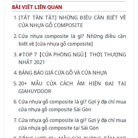
BÀI VIẾT LIÊN QUAN
[TẤT TẦN TẬT] NHỮNG ĐIỀU CẦN BIẾT VỀ
CỬA NHỰA GỖ COMPOSITE
Cửa nhựa composite là gì? Những điều cần
biết về [cửa nhựa gỗ composite]
#TOP 7【CỬA PHÒNG NGỦ】THỜI THƯỢNG
NHẤT 2021
BẢNG BÁO GIÁ CỬA GỖ VÀ CỬA NHỰA
20+ MẪU CỬA CÁCH ÂM HIỆN ĐẠI TẠI
GIAHUYDOOR
Cửa nhựa gỗ composite là gì? Gợi ý địa chỉ mua
cửa nhựa gỗ composite Sài Gòn
Cửa nhựa gỗ composite là gì? Gợi ý địa chỉ mua
cửa nhựa gỗ composite tại Sài Gòn