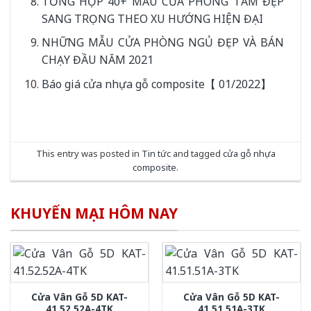
TỔNG HỢP 40+ MẪU CỬA PHÒNG TẮM ĐẸP
SANG TRỌNG THEO XU HƯỚNG HIỆN ĐẠI
NHỮNG MẪU CỬA PHÒNG NGỦ ĐẸP VÀ BÁN
CHẠY ĐẦU NĂM 2021
Báo giá cửa nhựa gỗ composite【 01/2022】
This entry was posted in
Tin tức
and tagged
cửa gỗ nhựa
composite
.
KHUYẾN MẠI HÔM NAY
Cửa Vân Gỗ 5D KAT-
Cửa Vân Gỗ 5D KAT-
41.52.52A-4TK
41.51.51A-3TK