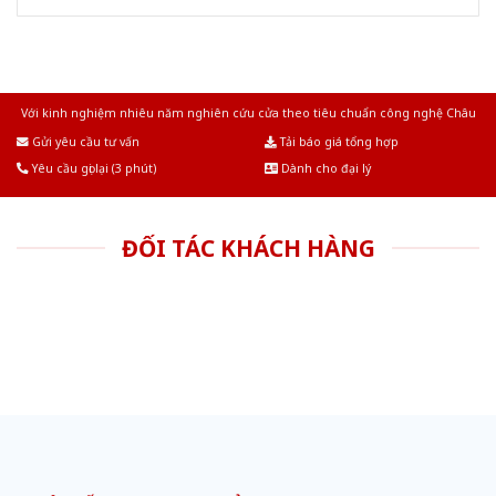
Với kinh nghiệm nhiêu năm nghiên cứu cửa theo tiêu chuẩn công nghệ Châu
Âu.Chúng tôi tự tin là nhà sản xuất & cung cấp hàng đầu tại Việt Nam!
Gửi yêu cầu tư vấn
Tải báo giá tổng hợp
Yêu cầu gọi lại (3 phút)
Dành cho đại lý
ĐỐI TÁC KHÁCH HÀNG