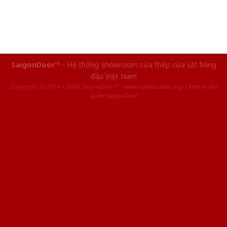
SaigonDoor™
- Hệ thống Showroom cửa thép cửa sắt hàng
đầu Việt Nam
Copyright ⓒ 2016 – 2026 SaigonDoor™ - www.cuanhuaabs.org | Đơn vị chủ
quản SaigonDoor