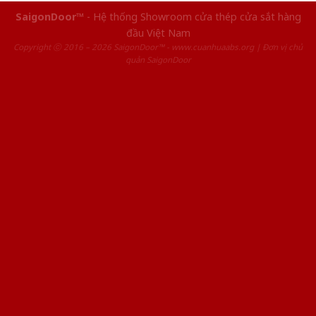
SaigonDoor™
- Hệ thống Showroom cửa thép cửa sắt hàng
đầu Việt Nam
Copyright ⓒ 2016 – 2026 SaigonDoor™ - www.cuanhuaabs.org | Đơn vị chủ
quản SaigonDoor