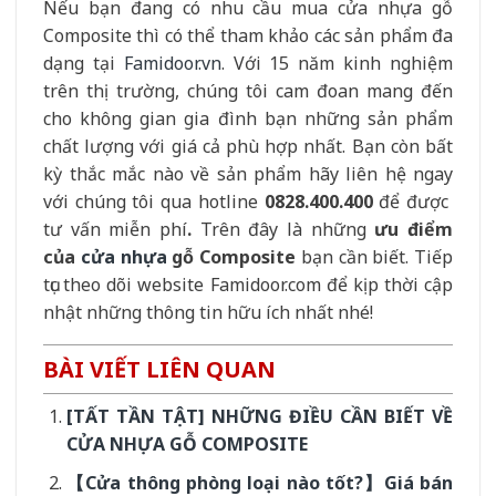
Nếu bạn đang có nhu cầu mua cửa nhựa gỗ
Composite thì có thể tham khảo các sản phẩm đa
dạng tại
Famidoor.vn
. Với 15 năm kinh nghiệm
trên thị trường, chúng tôi cam đoan mang đến
cho không gian gia đình bạn những sản phẩm
chất lượng với giá cả phù hợp nhất. Bạn còn bất
kỳ thắc mắc nào về sản phẩm hãy liên hệ ngay
với chúng tôi qua hotline
0828.400.400
để được
tư vấn miễn phí
.
Trên đây là những
ưu điểm
của
cửa nhựa
gỗ Composite
bạn cần biết. Tiếp
tục theo dõi website Famidoor.com để kịp thời cập
nhật những thông tin hữu ích nhất nhé!
BÀI VIẾT LIÊN QUAN
[TẤT TẦN TẬT] NHỮNG ĐIỀU CẦN BIẾT VỀ
CỬA NHỰA GỖ COMPOSITE
【Cửa thông phòng loại nào tốt?】Giá bán