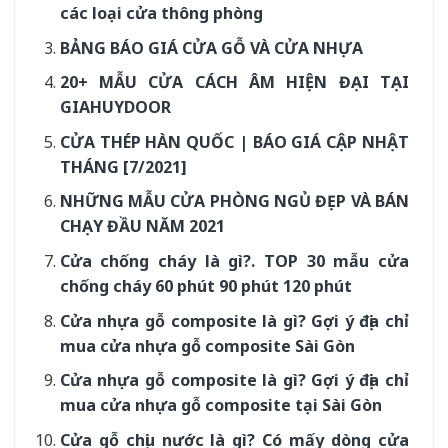
các loại cửa thông phòng
BẢNG BÁO GIÁ CỬA GỖ VÀ CỬA NHỰA
20+ MẪU CỬA CÁCH ÂM HIỆN ĐẠI TẠI
GIAHUYDOOR
CỬA THÉP HÀN QUỐC | BÁO GIÁ CẬP NHẬT
THÁNG [7/2021]
NHỮNG MẪU CỬA PHÒNG NGỦ ĐẸP VÀ BÁN
CHẠY ĐẦU NĂM 2021
Cửa chống cháy là gì?. TOP 30 mẫu cửa
chống cháy 60 phút 90 phút 120 phút
Cửa nhựa gỗ composite là gì? Gợi ý địa chỉ
mua cửa nhựa gỗ composite Sài Gòn
Cửa nhựa gỗ composite là gì? Gợi ý địa chỉ
mua cửa nhựa gỗ composite tại Sài Gòn
Cửa gỗ chịu nước là gì? Có mấy dòng cửa