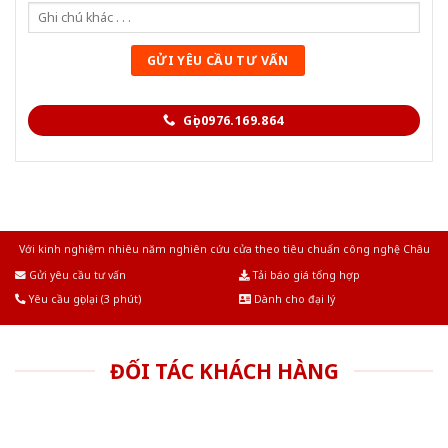
Gọi 0976.169.864
Với kinh nghiệm nhiêu năm nghiên cứu cửa theo tiêu chuẩn công nghệ Châu
Âu.Chúng tôi tự tin là nhà sản xuất & cung cấp hàng đầu tại Việt Nam!
Gửi yêu cầu tư vấn
Tải báo giá tổng hợp
Yêu cầu gọi lại (3 phút)
Dành cho đại lý
ĐỐI TÁC KHÁCH HÀNG