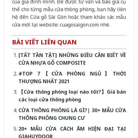
của gia đình mình. Để được tư vấn và báo giá cụ
thể cho từng mẫu cửa thông phòng, bạn hãy liên
hệ đến Cửa gỗ Sài Gòn hoặc tham khảo các mẫu
cửa mới tại website: cuagosaigon.com nhé.
BÀI VIẾT LIÊN QUAN
[TẤT TẦN TẬT] NHỮNG ĐIỀU CẦN BIẾT VỀ
CỬA NHỰA GỖ COMPOSITE
#TOP 7【CỬA PHÒNG NGỦ】THỜI
THƯỢNG NHẤT 2021
【Cửa thông phòng loại nào tốt?】Giá bán
các loại cửa thông phòng
CỬA THÔNG PHÒNG LÀ GÌ?| 30+ MẪU CỬA
THÔNG PHÒNG CHUNG CƯ
20+ MẪU CỬA CÁCH ÂM HIỆN ĐẠI TẠI
GIAHUYDOOR