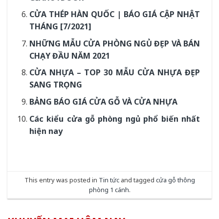
CỬA THÉP HÀN QUỐC | BÁO GIÁ CẬP NHẬT
THÁNG [7/2021]
NHỮNG MẪU CỬA PHÒNG NGỦ ĐẸP VÀ BÁN
CHẠY ĐẦU NĂM 2021
CỬA NHỰA – TOP 30 MẪU CỬA NHỰA ĐẸP
SANG TRỌNG
BẢNG BÁO GIÁ CỬA GỖ VÀ CỬA NHỰA
Các kiểu cửa gỗ phòng ngủ phổ biến nhất
hiện nay
This entry was posted in
Tin tức
and tagged
cửa gỗ thông
phòng 1 cánh
.