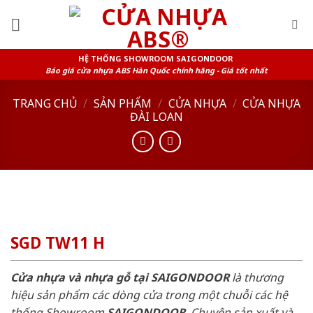
Skip
to
content
HỆ THỐNG SHOWROOM SAIGONDOOR
Báo giá cửa nhựa ABS Hàn Quốc chính hãng - Giá tốt nhất
TRANG CHỦ
/
SẢN PHẨM
/
CỬA NHỰA
/
CỬA NHỰA
ĐÀI LOAN
SGD TW11 H
Cửa nhựa và nhựa gỗ tại SAIGONDOOR
là thương
hiệu sản phẩm các dòng cửa trong một chuỗi các hệ
thống Showroom
SAIGONDOOR
. Chuyên sản xuất và