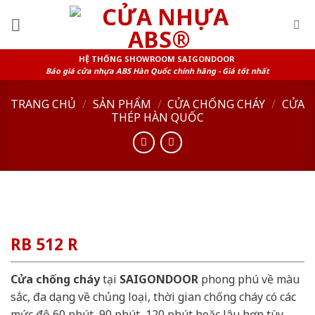
Skip
to
content
HỆ THỐNG SHOWROOM SAIGONDOOR
Báo giá cửa nhựa ABS Hàn Quốc chính hãng - Giá tốt nhất
TRANG CHỦ
/
SẢN PHẨM
/
CỬA CHỐNG CHÁY
/
CỬA
THÉP HÀN QUỐC
RB 512 R
Cửa chống cháy
tại
SAIGONDOOR
phong phú về màu
sắc, đa dạng về chủng loại, thời gian chống cháy có các
mức độ 60 phút, 90 phút, 120 phút hoặc lâu hơn tùy