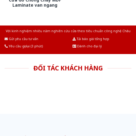
Laminate van ngang
Với kinh nghiệm nhiêu năm nghiên cứu cửa theo tiêu chuẩn công nghệ Châu
Âu.Chúng tôi tự tin là nhà sản xuất & cung cấp hàng đầu tại Việt Nam!
Gửi yêu cầu tư vấn
Tải báo giá tổng hợp
Yêu cầu gọi lại (3 phút)
Dành cho đại lý
ĐỐI TÁC KHÁCH HÀNG