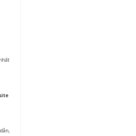
nhất
ite
 dẫn,