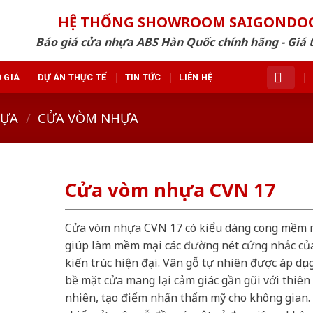
HỆ THỐNG SHOWROOM SAIGONDO
Báo giá cửa nhựa ABS Hàn Quốc chính hãng - Giá 
 GIÁ
DỰ ÁN THỰC TẾ
TIN TỨC
LIÊN HỆ
HỰA
/
CỬA VÒM NHỰA
Cửa vòm nhựa CVN 17
Cửa vòm nhựa CVN 17 có kiểu dáng cong mềm 
giúp làm mềm mại các đường nét cứng nhắc củ
kiến trúc hiện đại. Vân gỗ tự nhiên được áp dụn
bề mặt cửa mang lại cảm giác gần gũi với thiên
nhiên, tạo điểm nhấn thẩm mỹ cho không gian.