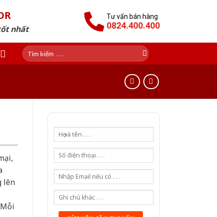
OR
Tư vấn bán hàng
0824.400.400
tốt nhất
Tìm
kiếm:
mại,
a
g lên
 Mỗi