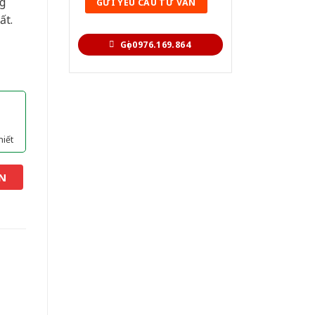
g
ất.
Gọi 0976.169.864
hiết
N