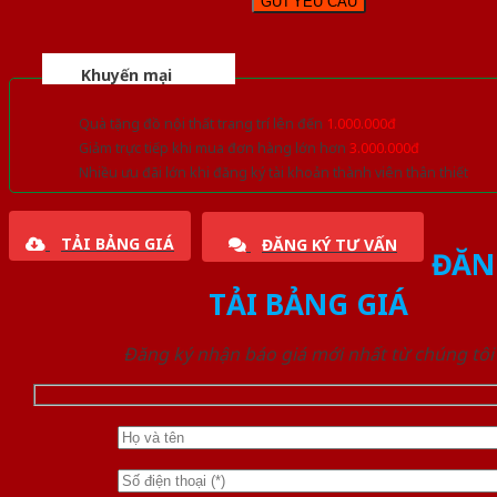
Khuyến mại
Quà tặng đồ nội thất trang trí lên đến
1.000.000đ
Giảm trực tiếp khi mua đơn hàng lớn hơn
3.000.000đ
Nhiều ưu đãi lớn khi đăng ký tài khoản thành viên thân thiết
TẢI BẢNG GIÁ
ĐĂNG KÝ TƯ VẤN
ĐĂN
TẢI BẢNG GIÁ
Đăng ký nhận báo giá mới nhất từ chúng tôi