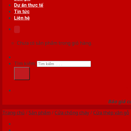
Dự án thực tế
Tin tức
Liên hệ
Chưa có sản phẩm trong giỏ hàng.
Tìm kiếm:
HỆ
Báo giá c
Trang chủ
/
Sản phẩm
/
Cửa chống cháy
/
Cửa thép vân gỗ