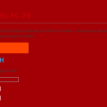
VG-1C-29
ừ tấm thép có độ dày từ 0,8 mm-1.00mm , là thép cao cấp 
ống như gỗ tự nhiên
H
 ngắn nhất