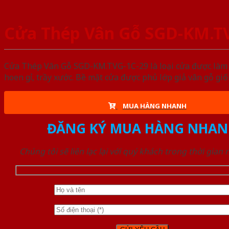
Cửa Thép Vân Gỗ SGD-KM.T
Cửa Thép Vân Gỗ SGD-KM.TVG-1C-29 là loại cửa được làm t
hoen gỉ, trầy xước. Bề mặt cửa được phủ lớp giả vân gỗ gi
MUA HÀNG NHANH
ĐĂNG KÝ MUA HÀNG NHAN
Chúng tôi sẽ liên lạc lại với quý khách trong thời gian