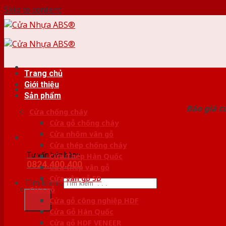
Skip to content
Trang chủ
Giới thiệu
HỆ
Sản phẩm
Báo giá c
Cửa chống cháy
Cửa gỗ chống cháy
Cửa nhôm vân gỗ
Cửa thép chống cháy
Tư vấn bán hàng
Cửa Thép Hàn Quốc
0824.400.400
Cửa thép vân gỗ
Cửa vân gỗ 5D
Tìm kiếm:
Cửa gỗ
Cửa gỗ công nghiệp HDF
Cửa Gỗ Hàn Quốc
Cửa gỗ HDF VENEER