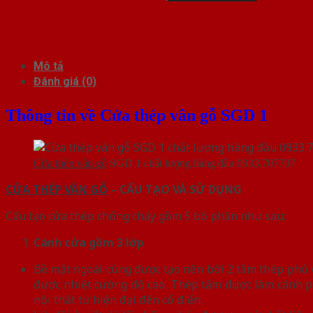
Mô tả
Đánh giá (0)
Thông tin về Cửa thép vân gỗ SGD 1
Cửa thép vân gỗ
SGD 1 chất lượng hàng đầu 0933.707707
CỬA THÉP VÂN GỖ
– CẤU TẠO VÀ SỬ DỤNG
Cấu tạo cửa thép chống cháy gồm 5 bộ phận như sau:
Cánh cửa
gồm 3 lớp
Bề mặt ngoài cùng được tạo nên bởi 2 tấm thép phủ vâ
được nhiệt cường độ cao. Thép tấm được làm cánh p
nội thất từ hiện đại đến cổ điển.