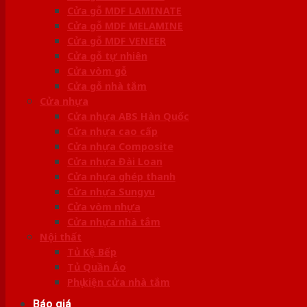
Cửa gỗ MDF LAMINATE
Cửa gỗ MDF MELAMINE
Cửa gỗ MDF VENEER
Cửa gỗ tự nhiên
Cửa vòm gỗ
Cửa gỗ nhà tắm
Cửa nhựa
Cửa nhựa ABS Hàn Quốc
Cửa nhựa cao cấp
Cửa nhựa Composite
Cửa nhựa Đài Loan
Cửa nhựa ghép thanh
Cửa nhựa Sungyu
Cửa vòm nhựa
Cửa nhựa nhà tắm
Nội thất
Tủ Kệ Bếp
Tủ Quần Áo
Phụ kiện cửa nhà tắm
Báo giá