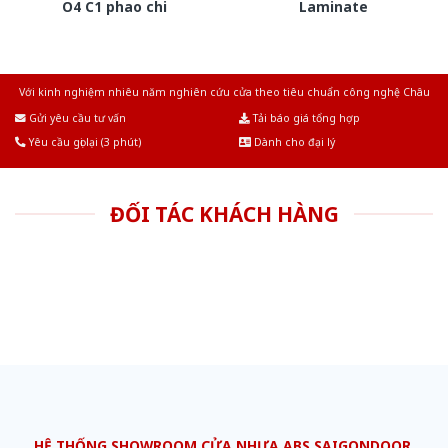
O4 C1 phao chi
Laminate
Với kinh nghiệm nhiêu năm nghiên cứu cửa theo tiêu chuẩn công nghệ Châu
Âu.Chúng tôi tự tin là nhà sản xuất & cung cấp hàng đầu tại Việt Nam!
Gửi yêu cầu tư vấn
Tải báo giá tổng hợp
Yêu cầu gọi lại (3 phút)
Dành cho đại lý
ĐỐI TÁC KHÁCH HÀNG
HỆ THỐNG SHOWROOM CỬA NHỰA ABS SAIGONDOOR