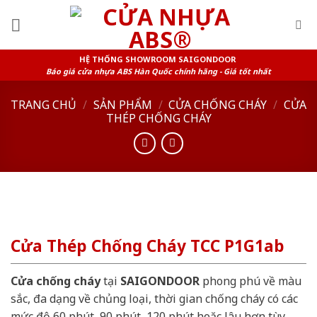
Skip
to
content
HỆ THỐNG SHOWROOM SAIGONDOOR
Báo giá cửa nhựa ABS Hàn Quốc chính hãng - Giá tốt nhất
TRANG CHỦ
/
SẢN PHẨM
/
CỬA CHỐNG CHÁY
/
CỬA
THÉP CHỐNG CHÁY
Cửa Thép Chống Cháy TCC P1G1ab
Cửa chống cháy
tại
SAIGONDOOR
phong phú về màu
sắc, đa dạng về chủng loại, thời gian chống cháy có các
mức độ 60 phút, 90 phút, 120 phút hoặc lâu hơn tùy