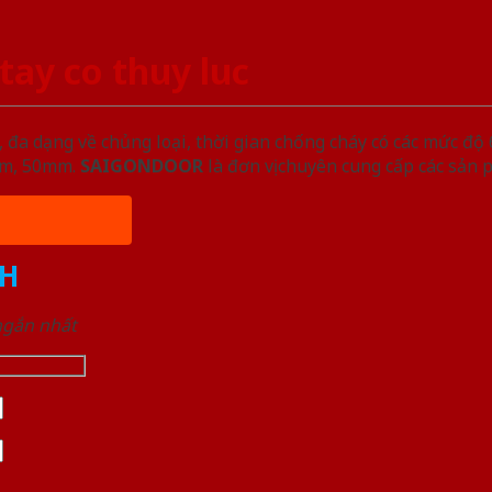
ay co thuy luc
đa dạng về chủng loại, thời gian chống cháy có các mức độ 
5mm, 50mm.
SAIGONDOOR
là đơn vị chuyên cung cấp các sản 
H
 ngắn nhất