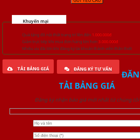
Khuyến mại
Quà tặng đồ nội thất trang trí lên đến
1.000.000đ
Giảm trực tiếp khi mua đơn hàng lớn hơn
3.000.000đ
Nhiều ưu đãi lớn khi đăng ký tài khoản thành viên thân thiết
TẢI BẢNG GIÁ
ĐĂNG KÝ TƯ VẤN
ĐĂN
TẢI BẢNG GIÁ
Đăng ký nhận báo giá mới nhất từ chúng tôi