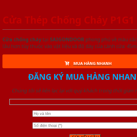
Cửa Thép Chống Cháy P1G1 t
Cửa chống cháy
tại
SAIGONDOOR
phong phú về màu sắc, 
lâu hơn tùy thuộc vào vật liệu và độ dày của cánh cửa: 4
MUA HÀNG NHANH
ĐĂNG KÝ MUA HÀNG NHAN
Chúng tôi sẽ liên lạc lại với quý khách trong thời gian