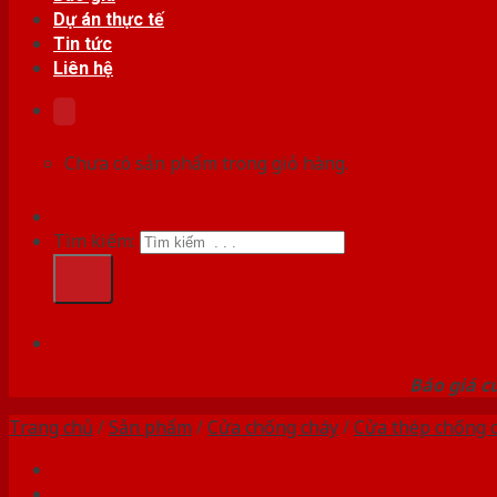
Dự án thực tế
Tin tức
Liên hệ
Chưa có sản phẩm trong giỏ hàng.
Tìm kiếm:
HỆ
Báo giá c
Trang chủ
/
Sản phẩm
/
Cửa chống cháy
/
Cửa thép chống 