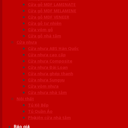
Cửa gỗ MDF LAMINATE
Cửa gỗ MDF MELAMINE
Cửa gỗ MDF VENEER
Cửa gỗ tự nhiên
Cửa vòm gỗ
Cửa gỗ nhà tắm
Cửa nhựa
Cửa nhựa ABS Hàn Quốc
Cửa nhựa cao cấp
Cửa nhựa Composite
Cửa nhựa Đài Loan
Cửa nhựa ghép thanh
Cửa nhựa Sungyu
Cửa vòm nhựa
Cửa nhựa nhà tắm
Nội thất
Tủ Kệ Bếp
Tủ Quần Áo
Phụ kiện cửa nhà tắm
Báo giá