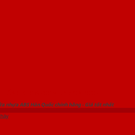
 THỐNG SHOWROOM SAIGONDOOR
ửa nhựa ABS Hàn Quốc chính hãng - Giá tốt nhất
cháy