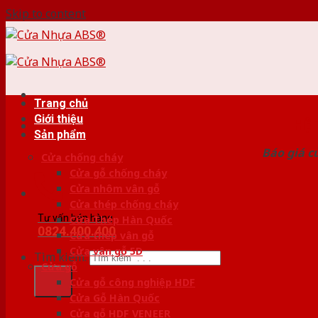
Skip to content
Trang chủ
Giới thiệu
HỆ
Sản phẩm
Báo giá c
Cửa chống cháy
Cửa gỗ chống cháy
Cửa nhôm vân gỗ
Cửa thép chống cháy
Tư vấn bán hàng
Cửa Thép Hàn Quốc
0824.400.400
Cửa thép vân gỗ
Cửa vân gỗ 5D
Tìm kiếm:
Cửa gỗ
Cửa gỗ công nghiệp HDF
Cửa Gỗ Hàn Quốc
Cửa gỗ HDF VENEER