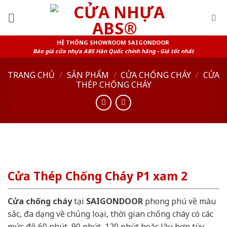
Skip
to
content
HỆ THỐNG SHOWROOM SAIGONDOOR
Báo giá cửa nhựa ABS Hàn Quốc chính hãng - Giá tốt nhất
TRANG CHỦ
/
SẢN PHẨM
/
CỬA CHỐNG CHÁY
/
CỬA
THÉP CHỐNG CHÁY
Cửa Thép Chống Cháy P1 xam 2
Cửa chống cháy
tại
SAIGONDOOR
phong phú về màu
sắc, đa dạng về chủng loại, thời gian chống cháy có các
mức độ 60 phút, 90 phút, 120 phút hoặc lâu hơn tùy