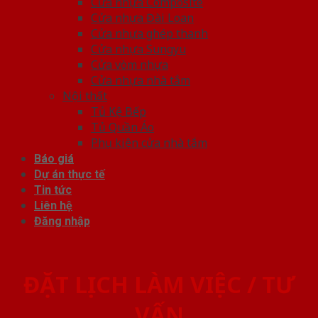
Cửa nhựa Composite
Cửa nhựa Đài Loan
Cửa nhựa ghép thanh
Cửa nhựa Sungyu
Cửa vòm nhựa
Cửa nhựa nhà tắm
Nội thất
Tủ Kệ Bếp
Tủ Quần Áo
Phụ kiện cửa nhà tắm
Báo giá
Dự án thực tế
Tin tức
Liên hệ
Đăng nhập
ĐẶT LỊCH LÀM VIỆC / TƯ
VẤN