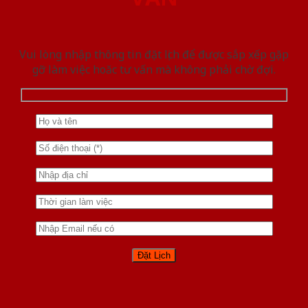
Vui lòng nhập thông tin đặt lịch để được sắp xếp gặp
gỡ làm việc hoăc tư vấn mà không phải chờ đợi.