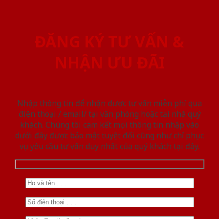
ĐĂNG KÝ TƯ VẤN &
NHẬN ƯU ĐÃI
Nhập thông tin để nhận được tư vấn miễn phí qua
điện thoại / email/ tại văn phòng hoặc tại nhà quý
khách. Chúng tôi cam kết mọi thông tin nhập vào
dưới đây được bảo mật tuyệt đối cũng như chỉ phục
vụ yêu cầu tư vấn duy nhất của quý khách tại đây.