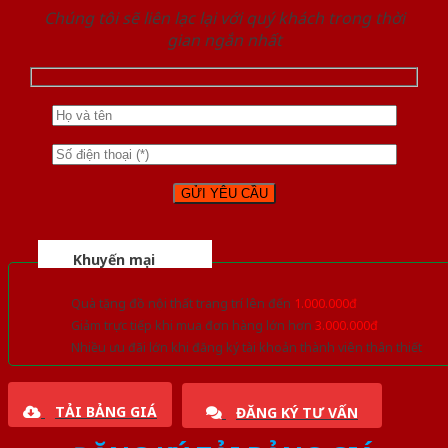
Chúng tôi sẽ liên lạc lại với quý khách trong thời
gian ngắn nhất
Khuyến mại
Quà tặng đồ nội thất trang trí lên đến
1.000.000đ
Giảm trực tiếp khi mua đơn hàng lớn hơn
3.000.000đ
Nhiều ưu đãi lớn khi đăng ký tài khoản thành viên thân thiết
TẢI BẢNG GIÁ
ĐĂNG KÝ TƯ VẤN