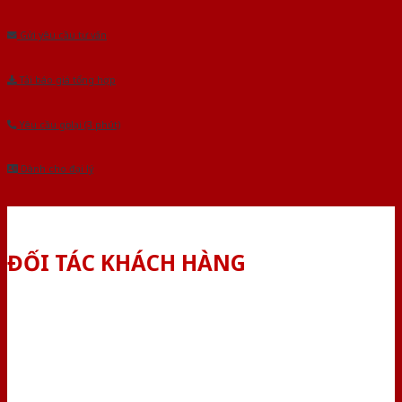
Âu.Chúng tôi tự tin là nhà sản xuất & cung cấp hàng đầu tại Việt Nam!
Gửi yêu cầu tư vấn
Tải báo giá tổng hợp
Yêu cầu gọi lại (3 phút)
Dành cho đại lý
ĐỐI TÁC KHÁCH HÀNG