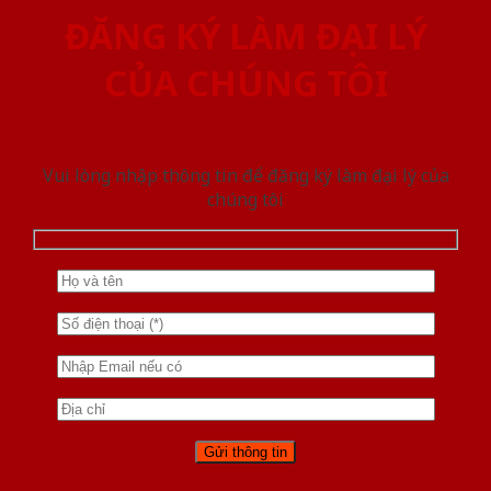
ĐĂNG KÝ LÀM ĐẠI LÝ
CỦA CHÚNG TÔI
Vui lòng nhập thông tin để đăng ký làm đại lý của
chúng tôi