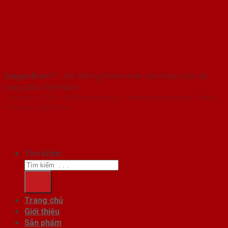
SaigonDoor™
- Hệ thống Showroom cửa thép cửa sắt
hàng đầu Việt Nam
Copyright ⓒ 2016 – 2026 SaigonDoor™ - www.cuanhuaabs.org | Đơn vị
chủ quản SaigonDoor
Tìm kiếm:
Trang chủ
Giới thiệu
Sản phẩm