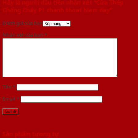
Hãy là người đầu tiên nhận xét “Cửa Thép
Chống Cháy P1 thanh thoat hiem day”
Đánh giá của bạn
Nhận xét của bạn
*
Tên
*
Email
*
Sản phẩm tương tự