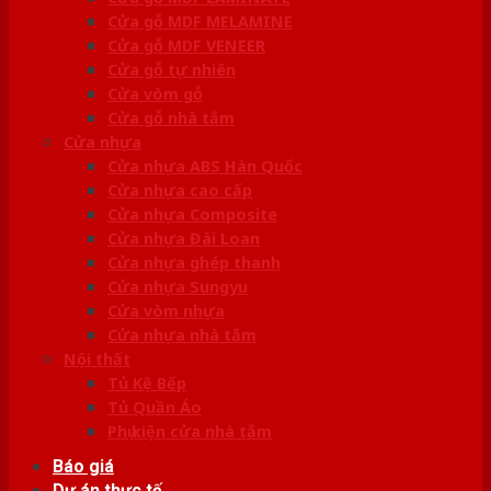
Cửa gỗ MDF MELAMINE
Cửa gỗ MDF VENEER
Cửa gỗ tự nhiên
Cửa vòm gỗ
Cửa gỗ nhà tắm
Cửa nhựa
Cửa nhựa ABS Hàn Quốc
Cửa nhựa cao cấp
Cửa nhựa Composite
Cửa nhựa Đài Loan
Cửa nhựa ghép thanh
Cửa nhựa Sungyu
Cửa vòm nhựa
Cửa nhựa nhà tắm
Nội thất
Tủ Kệ Bếp
Tủ Quần Áo
Phụ kiện cửa nhà tắm
Báo giá
Dự án thực tế