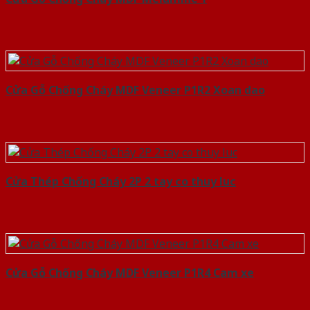
Cửa Gỗ Chống Cháy MDF Veneer P1R2 Xoan dao
Cửa Thép Chống Cháy 2P 2 tay co thuy luc
Cửa Gỗ Chống Cháy MDF Veneer P1R4 Cam xe