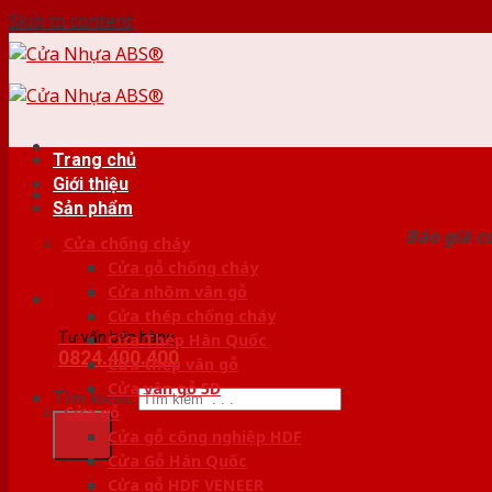
Skip to content
Trang chủ
Giới thiệu
HỆ
Sản phẩm
Báo giá c
Cửa chống cháy
Cửa gỗ chống cháy
Cửa nhôm vân gỗ
Cửa thép chống cháy
Tư vấn bán hàng
Cửa Thép Hàn Quốc
0824.400.400
Cửa thép vân gỗ
Cửa vân gỗ 5D
Tìm kiếm:
Cửa gỗ
Cửa gỗ công nghiệp HDF
Cửa Gỗ Hàn Quốc
Cửa gỗ HDF VENEER