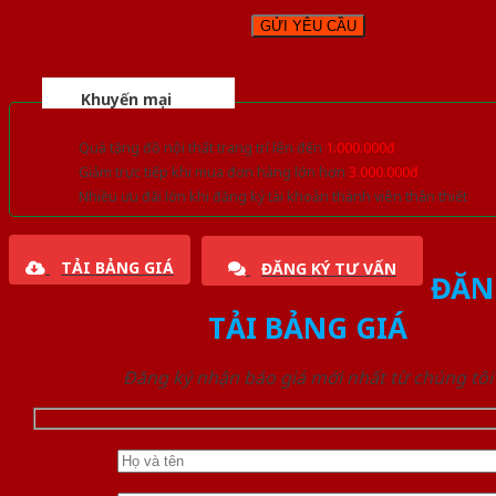
Khuyến mại
Quà tặng đồ nội thất trang trí lên đến
1.000.000đ
Giảm trực tiếp khi mua đơn hàng lớn hơn
3.000.000đ
Nhiều ưu đãi lớn khi đăng ký tài khoản thành viên thân thiết
TẢI BẢNG GIÁ
ĐĂNG KÝ TƯ VẤN
ĐĂN
TẢI BẢNG GIÁ
Đăng ký nhận báo giá mới nhất từ chúng tôi