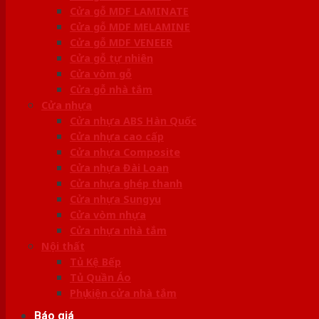
Cửa gỗ MDF LAMINATE
Cửa gỗ MDF MELAMINE
Cửa gỗ MDF VENEER
Cửa gỗ tự nhiên
Cửa vòm gỗ
Cửa gỗ nhà tắm
Cửa nhựa
Cửa nhựa ABS Hàn Quốc
Cửa nhựa cao cấp
Cửa nhựa Composite
Cửa nhựa Đài Loan
Cửa nhựa ghép thanh
Cửa nhựa Sungyu
Cửa vòm nhựa
Cửa nhựa nhà tắm
Nội thất
Tủ Kệ Bếp
Tủ Quần Áo
Phụ kiện cửa nhà tắm
Báo giá