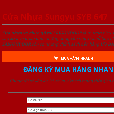
Cửa Nhựa Sungyu SYB 647
Cửa nhựa và nhựa gỗ tại SAIGONDOOR
là thương hiệu 
sản xuất và phân phối những dòng cửa nhựa và hỗ hợp nhự
SAIGONDOOR
còn có những chính sách bán hàng
ƯU ĐÃ
MUA HÀNG NHANH
ĐĂNG KÝ MUA HÀNG NHAN
Chúng tôi sẽ liên lạc lại với quý khách trong thời gian