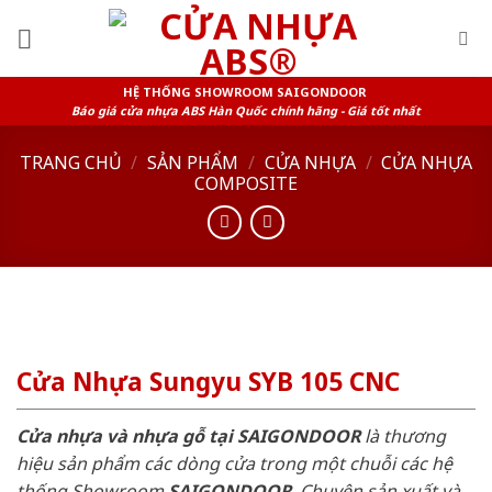
Skip
to
content
HỆ THỐNG SHOWROOM SAIGONDOOR
Báo giá cửa nhựa ABS Hàn Quốc chính hãng - Giá tốt nhất
TRANG CHỦ
/
SẢN PHẨM
/
CỬA NHỰA
/
CỬA NHỰA
COMPOSITE
Cửa Nhựa Sungyu SYB 105 CNC
Cửa nhựa và nhựa gỗ tại SAIGONDOOR
là thương
hiệu sản phẩm các dòng cửa trong một chuỗi các hệ
thống Showroom
SAIGONDOOR
. Chuyên sản xuất và