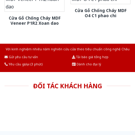
Cửa Gỗ Chống Cháy MDF
O4 C1 phao chi
Cửa Gỗ Chống Cháy MDF
Veneer P1R2 Xoan dao
Với kinh nghiệm nhiêu năm nghiên cứu cửa theo tiêu chuẩn công nghệ Châu
Âu.Chúng tôi tự tin là nhà sản xuất & cung cấp hàng đầu tại Việt Nam!
Gửi yêu cầu tư vấn
Tải báo giá tổng hợp
Yêu cầu gọi lại (3 phút)
Dành cho đại lý
ĐỐI TÁC KHÁCH HÀNG