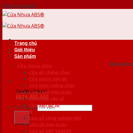
Skip to content
Trang chủ
Giới thiệu
HỆ
Sản phẩm
Báo giá c
Cửa chống cháy
Cửa gỗ chống cháy
Cửa nhôm vân gỗ
Cửa thép chống cháy
Tư vấn bán hàng
Cửa Thép Hàn Quốc
0824.400.400
Cửa thép vân gỗ
Cửa vân gỗ 5D
Tìm kiếm:
Cửa gỗ
Cửa gỗ công nghiệp HDF
Cửa Gỗ Hàn Quốc
Cửa gỗ HDF VENEER