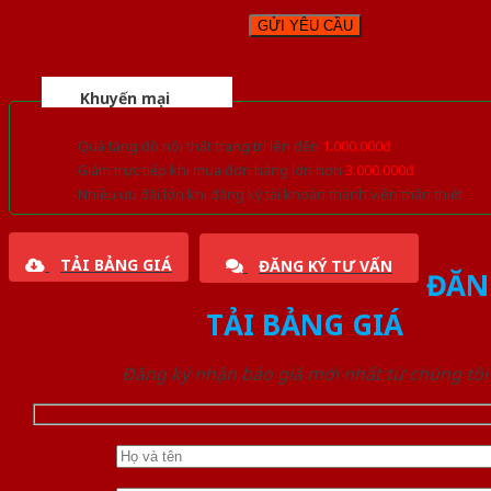
Khuyến mại
Quà tặng đồ nội thất trang trí lên đến
1.000.000đ
Giảm trực tiếp khi mua đơn hàng lớn hơn
3.000.000đ
Nhiều ưu đãi lớn khi đăng ký tài khoản thành viên thân thiết
TẢI BẢNG GIÁ
ĐĂNG KÝ TƯ VẤN
ĐĂN
TẢI BẢNG GIÁ
Đăng ký nhận báo giá mới nhất từ chúng tôi