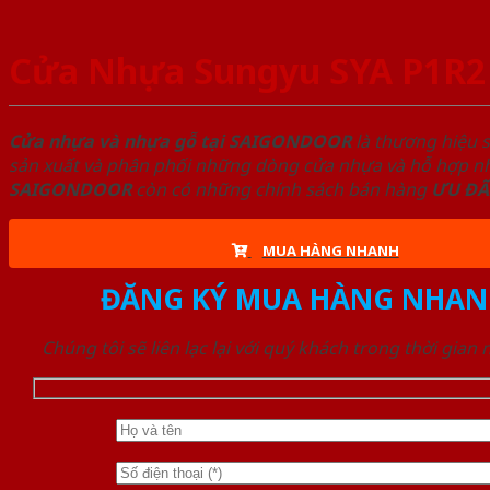
Cửa Nhựa Sungyu SYA P1R2
Cửa nhựa và nhựa gỗ tại SAIGONDOOR
là thương hiệu 
sản xuất và phân phối những dòng cửa nhựa và hỗ hợp nhự
SAIGONDOOR
còn có những chính sách bán hàng
ƯU ĐÃ
MUA HÀNG NHANH
ĐĂNG KÝ MUA HÀNG NHAN
Chúng tôi sẽ liên lạc lại với quý khách trong thời gian