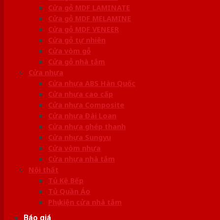
Cửa gỗ MDF LAMINATE
Cửa gỗ MDF MELAMINE
Cửa gỗ MDF VENEER
Cửa gỗ tự nhiên
Cửa vòm gỗ
Cửa gỗ nhà tắm
Cửa nhựa
Cửa nhựa ABS Hàn Quốc
Cửa nhựa cao cấp
Cửa nhựa Composite
Cửa nhựa Đài Loan
Cửa nhựa ghép thanh
Cửa nhựa Sungyu
Cửa vòm nhựa
Cửa nhựa nhà tắm
Nội thất
Tủ Kệ Bếp
Tủ Quần Áo
Phụ kiện cửa nhà tắm
Báo giá