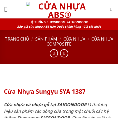
Skip
to
content
HỆ THỐNG SHOWROOM SAIGONDOOR
Báo giá cửa nhựa ABS Hàn Quốc chính hãng - Giá tốt nhất
TRANG CHỦ
/
SẢN PHẨM
/
CỬA NHỰA
/
CỬA NHỰA
COMPOSITE
Cửa Nhựa Sungyu SYA 1387
Cửa nhựa và nhựa gỗ tại SAIGONDOOR
là thương
hiệu sản phẩm các dòng cửa trong một chuỗi các hệ
thống Showroom
SAIGONDOOR
. Chuyên sản xuất và