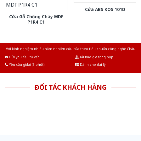
Cửa ABS KOS 101D
Cửa Gỗ Chống Cháy MDF
P1R4 C1
Với kinh nghiệm nhiêu năm nghiên cứu cửa theo tiêu chuẩn công nghệ Châu
Âu.Chúng tôi tự tin là nhà sản xuất & cung cấp hàng đầu tại Việt Nam!
Gửi yêu cầu tư vấn
Tải báo giá tổng hợp
Yêu cầu gọi lại (3 phút)
Dành cho đại lý
ĐỐI TÁC KHÁCH HÀNG