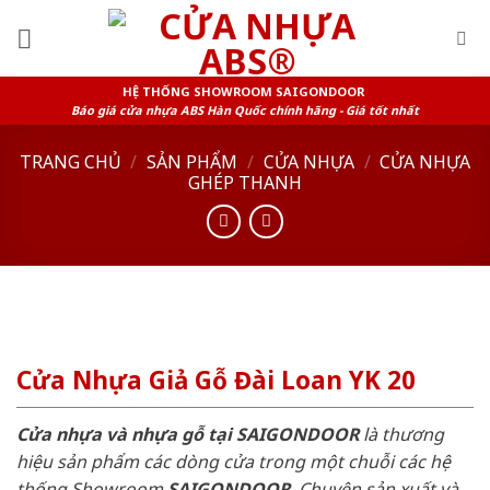
Skip
to
content
HỆ THỐNG SHOWROOM SAIGONDOOR
Báo giá cửa nhựa ABS Hàn Quốc chính hãng - Giá tốt nhất
TRANG CHỦ
/
SẢN PHẨM
/
CỬA NHỰA
/
CỬA NHỰA
GHÉP THANH
Cửa Nhựa Giả Gỗ Đài Loan YK 20
Cửa nhựa và nhựa gỗ tại SAIGONDOOR
là thương
hiệu sản phẩm các dòng cửa trong một chuỗi các hệ
thống Showroom
SAIGONDOOR
. Chuyên sản xuất và