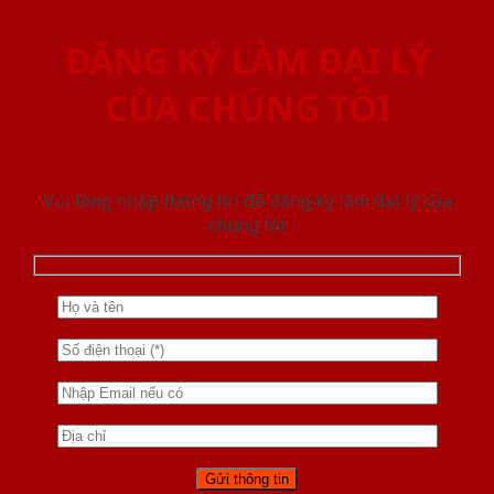
ĐĂNG KÝ LÀM ĐẠI LÝ
CỦA CHÚNG TÔI
Vui lòng nhập thông tin để đăng ký làm đại lý của
chúng tôi