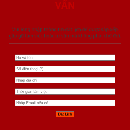
VẤN
Vui lòng nhập thông tin đặt lịch để được sắp xếp
gặp gỡ làm việc hoăc tư vấn mà không phải chờ đợi.