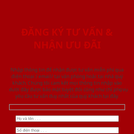
ĐĂNG KÝ TƯ VẤN &
NHẬN ƯU ĐÃI
Nhập thông tin để nhận được tư vấn miễn phí qua
điện thoại / email/ tại văn phòng hoặc tại nhà quý
khách. Chúng tôi cam kết mọi thông tin nhập vào
dưới đây được bảo mật tuyệt đối cũng như chỉ phục vụ
yêu cầu tư vấn duy nhất của quý khách tại đây.