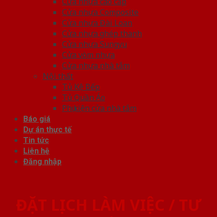
Cửa nhựa cao cấp
Cửa nhựa Composite
Cửa nhựa Đài Loan
Cửa nhựa ghép thanh
Cửa nhựa Sungyu
Cửa vòm nhựa
Cửa nhựa nhà tắm
Nội thất
Tủ Kệ Bếp
Tủ Quần Áo
Phụ kiện cửa nhà tắm
Báo giá
Dự án thực tế
Tin tức
Liên hệ
Đăng nhập
ĐẶT LỊCH LÀM VIỆC / TƯ