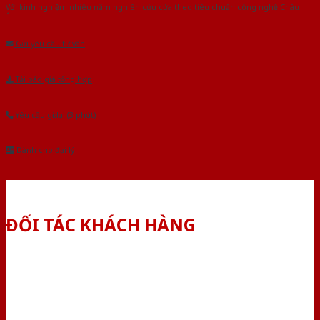
Với kinh nghiệm nhiêu năm nghiên cứu cửa theo tiêu chuẩn công nghệ Châu
Âu.Chúng tôi tự tin là nhà sản xuất & cung cấp hàng đầu tại Việt Nam!
Gửi yêu cầu tư vấn
Tải báo giá tổng hợp
Yêu cầu gọi lại (3 phút)
Dành cho đại lý
ĐỐI TÁC KHÁCH HÀNG