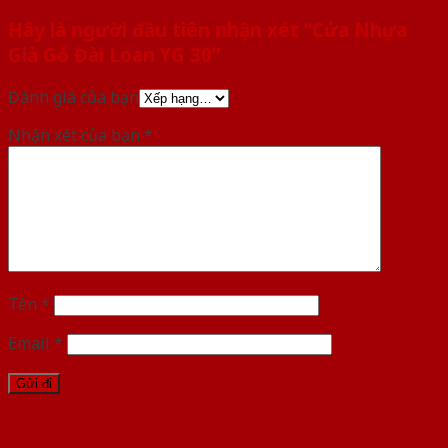
Hãy là người đầu tiên nhận xét “Cửa Nhựa
Giả Gỗ Đài Loan YG 30”
Đánh giá của bạn
Nhận xét của bạn
*
Tên
*
Email
*