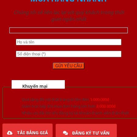
Chúng tôi sẽ liên lạc lại với quý khách trong thời
gian ngắn nhất
Khuyến mại
Quà tặng đồ nội thất trang trí lên đến
1.000.000đ
Giảm trực tiếp khi mua đơn hàng lớn hơn
3.000.000đ
Nhiều ưu đãi lớn khi đăng ký tài khoản thành viên thân thiết
TẢI BẢNG GIÁ
ĐĂNG KÝ TƯ VẤN