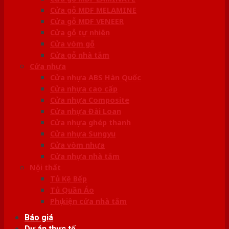
Cửa gỗ MDF MELAMINE
Cửa gỗ MDF VENEER
Cửa gỗ tự nhiên
Cửa vòm gỗ
Cửa gỗ nhà tắm
Cửa nhựa
Cửa nhựa ABS Hàn Quốc
Cửa nhựa cao cấp
Cửa nhựa Composite
Cửa nhựa Đài Loan
Cửa nhựa ghép thanh
Cửa nhựa Sungyu
Cửa vòm nhựa
Cửa nhựa nhà tắm
Nội thất
Tủ Kệ Bếp
Tủ Quần Áo
Phụ kiện cửa nhà tắm
Báo giá
Dự án thực tế