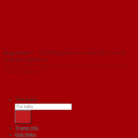
SaigonDoor™
- Hệ thống Showroom cửa thép cửa sắt
hàng đầu Việt Nam
Copyright ⓒ 2016 – 2026 SaigonDoor™ - www.cuanhuaabs.org | Đơn vị
chủ quản SaigonDoor
Tìm kiếm:
Trang chủ
Giới thiệu