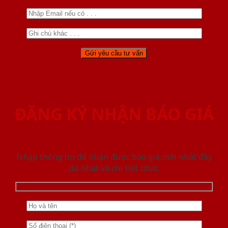
ĐĂNG KÝ NHẬN BÁO GIÁ
Nhập thông tin để nhận được báo giá mới nhât đầy
đủ nhất và chi tiết nhất.