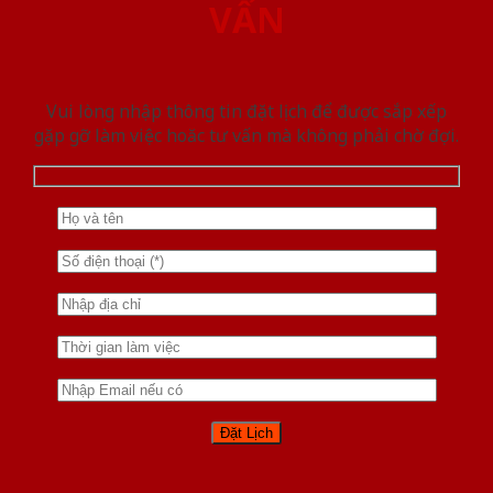
VẤN
Vui lòng nhập thông tin đặt lịch để được sắp xếp
gặp gỡ làm việc hoăc tư vấn mà không phải chờ đợi.