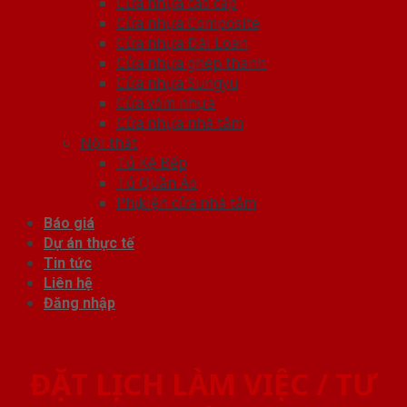
Cửa nhựa cao cấp
Cửa nhựa Composite
Cửa nhựa Đài Loan
Cửa nhựa ghép thanh
Cửa nhựa Sungyu
Cửa vòm nhựa
Cửa nhựa nhà tắm
Nội thất
Tủ Kệ Bếp
Tủ Quần Áo
Phụ kiện cửa nhà tắm
Báo giá
Dự án thực tế
Tin tức
Liên hệ
Đăng nhập
ĐẶT LỊCH LÀM VIỆC / TƯ