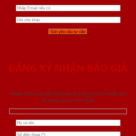
ĐĂNG KÝ NHẬN BÁO GIÁ
Nhập thông tin để nhận được báo giá mới nhât đầy
đủ nhất và chi tiết nhất.