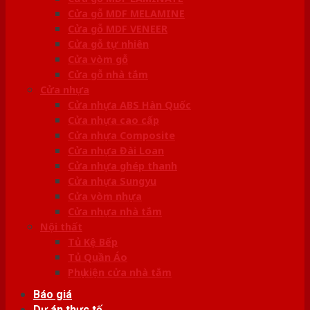
Cửa gỗ MDF MELAMINE
Cửa gỗ MDF VENEER
Cửa gỗ tự nhiên
Cửa vòm gỗ
Cửa gỗ nhà tắm
Cửa nhựa
Cửa nhựa ABS Hàn Quốc
Cửa nhựa cao cấp
Cửa nhựa Composite
Cửa nhựa Đài Loan
Cửa nhựa ghép thanh
Cửa nhựa Sungyu
Cửa vòm nhựa
Cửa nhựa nhà tắm
Nội thất
Tủ Kệ Bếp
Tủ Quần Áo
Phụ kiện cửa nhà tắm
Báo giá
Dự án thực tế