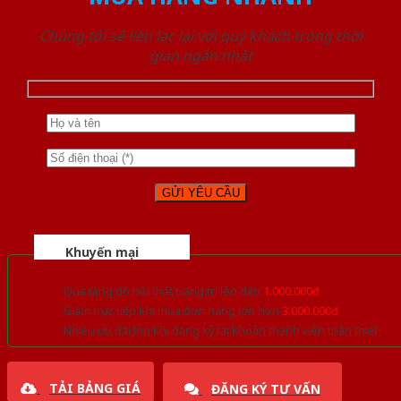
Chúng tôi sẽ liên lạc lại với quý khách trong thời
gian ngắn nhất
Khuyến mại
Quà tặng đồ nội thất trang trí lên đến
1.000.000đ
Giảm trực tiếp khi mua đơn hàng lớn hơn
3.000.000đ
Nhiều ưu đãi lớn khi đăng ký tài khoản thành viên thân thiết
TẢI BẢNG GIÁ
ĐĂNG KÝ TƯ VẤN