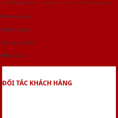
Với kinh nghiệm nhiêu năm nghiên cứu cửa theo tiêu chuẩn công nghệ Châu
Âu.Chúng tôi tự tin là nhà sản xuất & cung cấp hàng đầu tại Việt Nam!
Gửi yêu cầu tư vấn
Tải báo giá tổng hợp
Yêu cầu gọi lại (3 phút)
Dành cho đại lý
ĐỐI TÁC KHÁCH HÀNG