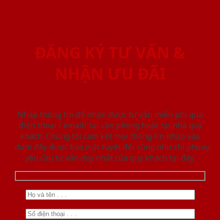
ĐĂNG KÝ TƯ VẤN &
NHẬN ƯU ĐÃI
Nhập thông tin để nhận được tư vấn miễn phí qua
điện thoại / email/ tại văn phòng hoặc tại nhà quý
khách. Chúng tôi cam kết mọi thông tin nhập vào
dưới đây được bảo mật tuyệt đối cũng như chỉ phục vụ
yêu cầu tư vấn duy nhất của quý khách tại đây.