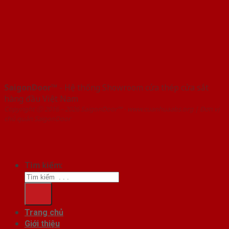
SaigonDoor™
- Hệ thống Showroom cửa thép cửa sắt
hàng đầu Việt Nam
Copyright ⓒ 2016 – 2026 SaigonDoor™ - www.cuanhuaabs.org | Đơn vị
chủ quản SaigonDoor
Tìm kiếm:
Trang chủ
Giới thiệu