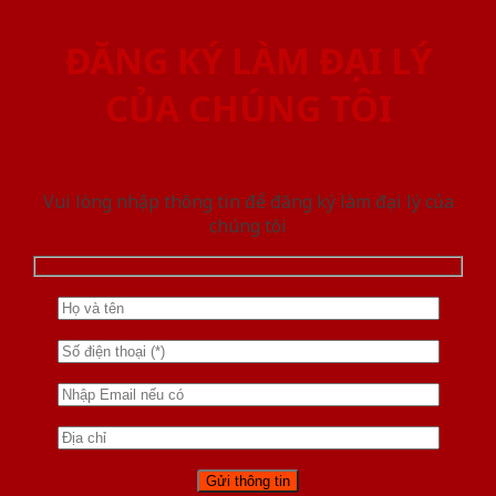
ĐĂNG KÝ LÀM ĐẠI LÝ
CỦA CHÚNG TÔI
Vui lòng nhập thông tin để đăng ký làm đại lý của
chúng tôi