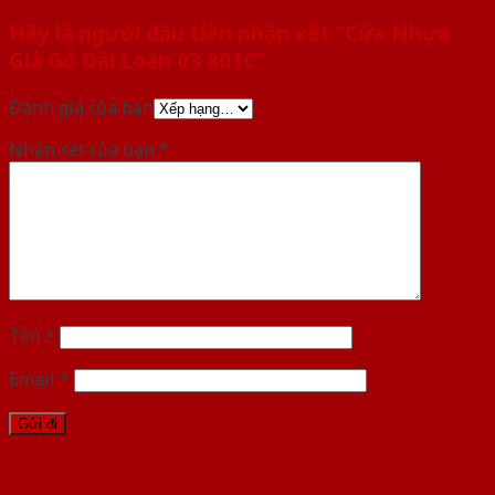
Hãy là người đầu tiên nhận xét “Cửa Nhựa
Giả Gỗ Đài Loan 03 801C”
Đánh giá của bạn
Nhận xét của bạn
*
Tên
*
Email
*