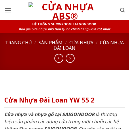
Skip
to
content
HỆ THỐNG SHOWROOM SAIGONDOOR
Báo giá cửa nhựa ABS Hàn Quốc chính hãng - Giá tốt nhất
TRANG CHỦ
/
SẢN PHẨM
/
CỬA NHỰA
/
CỬA NHỰA
ĐÀI LOAN
Cửa Nhựa Đài Loan YW 55 2
Cửa nhựa và nhựa gỗ tại SAIGONDOOR
là thương
hiệu sản phẩm các dòng cửa trong một chuỗi các hệ
thống Showroom
SAIGONDOOR
. Chuyên sản xuất và