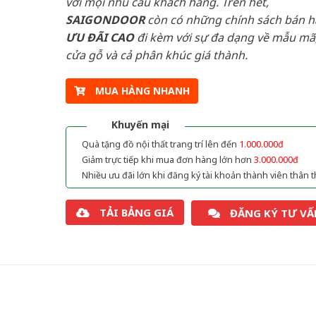
với mọi nhu cầu khách hàng. Trên hết,
SAIGONDOOR
còn có những chính sách bán 
ƯU ĐÃI
CAO
đi kèm với sự đa dạng về mẫu mã,
cửa gỗ và cả phân khúc giá thành.
MUA HÀNG NHANH
Khuyến mại
Quà tặng đồ nội thất trang trí lên đến
1.000.000đ
Giảm trực tiếp khi mua đơn hàng lớn hơn
3.000.000đ
Nhiều ưu đãi lớn khi đăng ký tài khoản thành viên thân t
TẢI BẢNG GIÁ
ĐĂNG KÝ TƯ VẤ