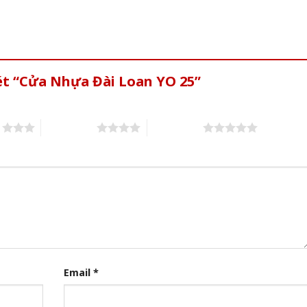
ét “Cửa Nhựa Đài Loan YO 25”
s
4 of 5 stars
5 of 5 stars
Email
*