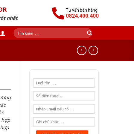
OR
Tư vấn bán hàng
0824.400.400
tốt nhất
Tìm
kiếm:
hương
các
ản
ỗ hợp
 hợp