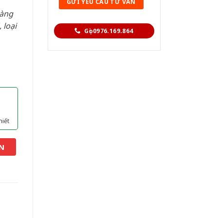
hàng
 loại
Gọi 0976.169.864
hiết
N