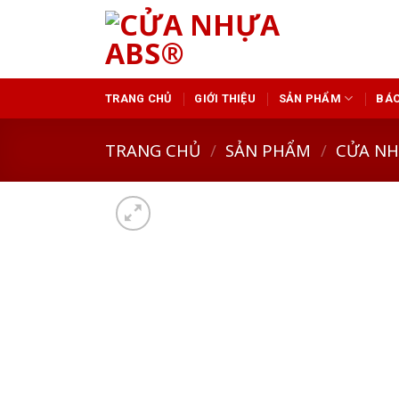
Skip
to
content
TRANG CHỦ
GIỚI THIỆU
SẢN PHẨM
BÁO
TRANG CHỦ
/
SẢN PHẨM
/
CỬA N