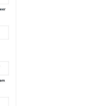
eer
xam