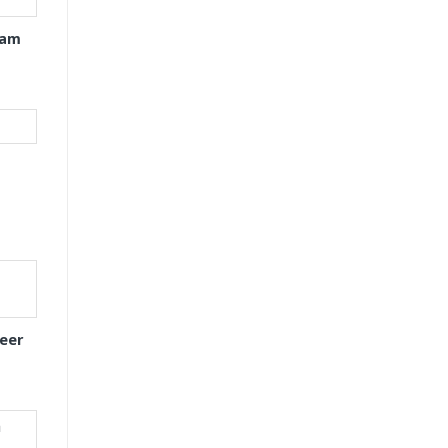
xam
eer