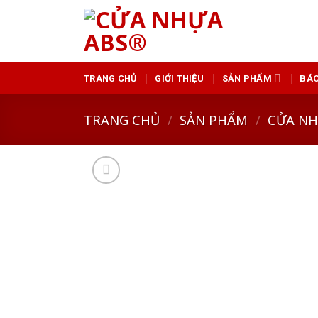
Skip
to
content
TRANG CHỦ
GIỚI THIỆU
SẢN PHẨM
BÁO
TRANG CHỦ
/
SẢN PHẨM
/
CỬA N