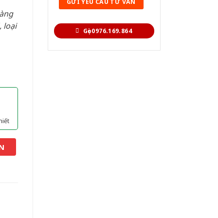
hàng
 loại
Gọi 0976.169.864
hiết
N