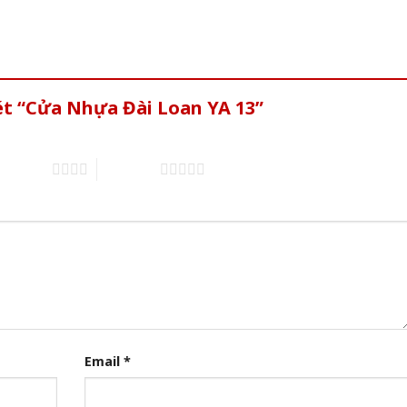
ét “Cửa Nhựa Đài Loan YA 13”
of 5 stars
5 of 5 stars
Email
*