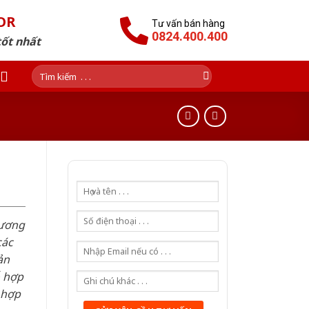
OR
Tư vấn bán hàng
0824.400.400
tốt nhất
Tìm
kiếm:
hương
các
ản
ỗ hợp
 hợp