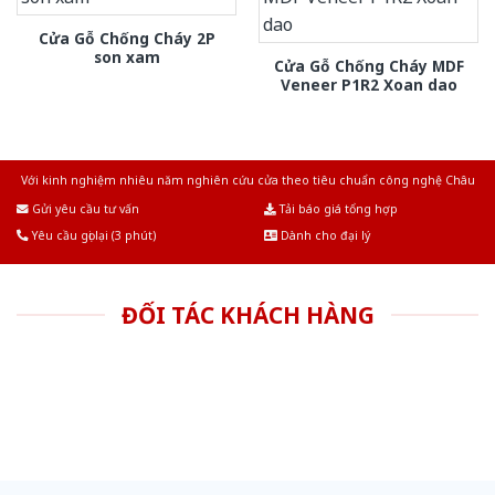
Cửa Gỗ Chống Cháy 2P
son xam
Cửa Gỗ Chống Cháy MDF
Veneer P1R2 Xoan dao
Với kinh nghiệm nhiêu năm nghiên cứu cửa theo tiêu chuẩn công nghệ Châu
Âu.Chúng tôi tự tin là nhà sản xuất & cung cấp hàng đầu tại Việt Nam!
Gửi yêu cầu tư vấn
Tải báo giá tổng hợp
Yêu cầu gọi lại (3 phút)
Dành cho đại lý
ĐỐI TÁC KHÁCH HÀNG