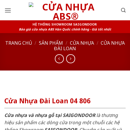
Skip
to
content
HỆ THỐNG SHOWROOM SAIGONDOOR
Báo giá cửa nhựa ABS Hàn Quốc chính hãng - Giá tốt nhất
TRANG CHỦ
/
SẢN PHẨM
/
CỬA NHỰA
/
CỬA NHỰA
ĐÀI LOAN
Cửa Nhựa Đài Loan 04 806
Cửa nhựa và nhựa gỗ tại SAIGONDOOR
là thương
hiệu sản phẩm các dòng cửa trong một chuỗi các hệ
thống Showroom
SAIGONDOOR
. Chuyên sản xuất và