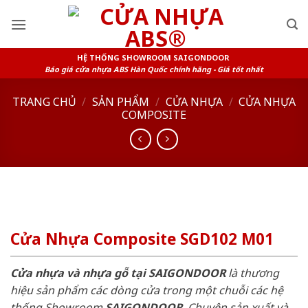
Skip
to
content
HỆ THỐNG SHOWROOM SAIGONDOOR
Báo giá cửa nhựa ABS Hàn Quốc chính hãng - Giá tốt nhất
TRANG CHỦ
/
SẢN PHẨM
/
CỬA NHỰA
/
CỬA NHỰA
COMPOSITE
Cửa Nhựa Composite SGD102 M01
Cửa nhựa và nhựa gỗ tại SAIGONDOOR
là thương
hiệu sản phẩm các dòng cửa trong một chuỗi các hệ
thống Showroom
SAIGONDOOR
. Chuyên sản xuất và