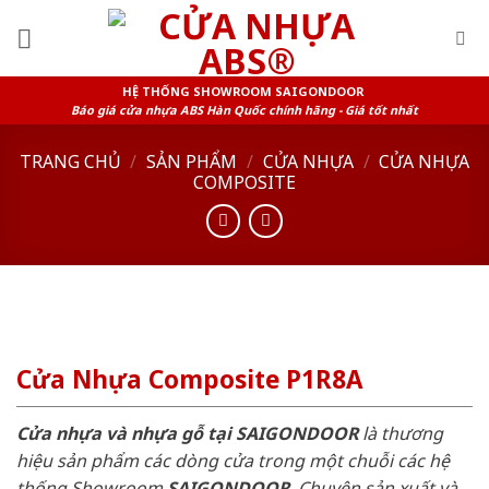
Skip
to
content
HỆ THỐNG SHOWROOM SAIGONDOOR
Báo giá cửa nhựa ABS Hàn Quốc chính hãng - Giá tốt nhất
TRANG CHỦ
/
SẢN PHẨM
/
CỬA NHỰA
/
CỬA NHỰA
COMPOSITE
Cửa Nhựa Composite P1R8A
Cửa nhựa và nhựa gỗ tại SAIGONDOOR
là thương
hiệu sản phẩm các dòng cửa trong một chuỗi các hệ
thống Showroom
SAIGONDOOR
. Chuyên sản xuất và