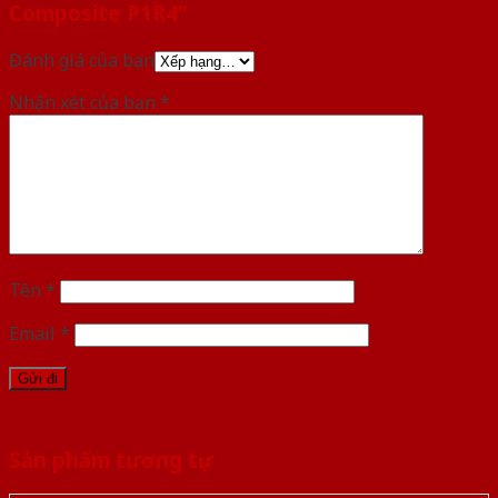
Composite P1R4”
Đánh giá của bạn
Nhận xét của bạn
*
Tên
*
Email
*
Sản phẩm tương tự