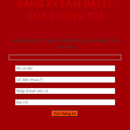
ĐĂNG KÝ LÀM ĐẠI LÝ
CỦA CHÚNG TÔI
Vui lòng nhập thông tin để đăng ký làm đại lý của
chúng tôi