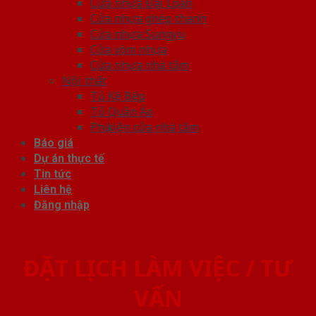
Cửa nhựa Đài Loan
Cửa nhựa ghép thanh
Cửa nhựa Sungyu
Cửa vòm nhựa
Cửa nhựa nhà tắm
Nội thất
Tủ Kệ Bếp
Tủ Quần Áo
Phụ kiện cửa nhà tắm
Báo giá
Dự án thực tế
Tin tức
Liên hệ
Đăng nhập
ĐẶT LỊCH LÀM VIỆC / TƯ
VẤN