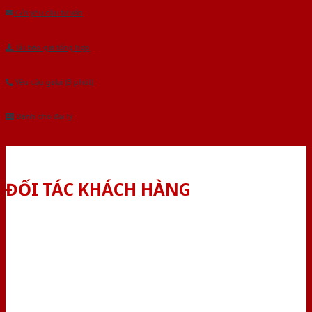
Gửi yêu cầu tư vấn
Tải báo giá tổng hợp
Yêu cầu gọi lại (3 phút)
Dành cho đại lý
ĐỐI TÁC KHÁCH HÀNG