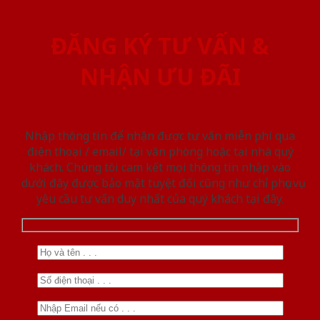
ĐĂNG KÝ TƯ VẤN &
NHẬN ƯU ĐÃI
Nhập thông tin để nhận được tư vấn miễn phí qua
điện thoại / email/ tại văn phòng hoặc tại nhà quý
khách. Chúng tôi cam kết mọi thông tin nhập vào
dưới đây được bảo mật tuyệt đối cũng như chỉ phục vụ
yêu cầu tư vấn duy nhất của quý khách tại đây.