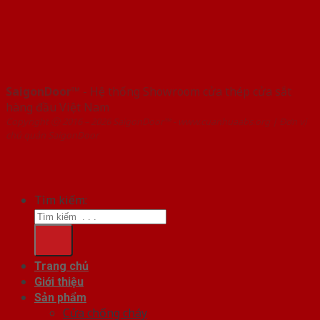
SaigonDoor™
- Hệ thống Showroom cửa thép cửa sắt
hàng đầu Việt Nam
Copyright ⓒ 2016 – 2026 SaigonDoor™ - www.cuanhuaabs.org | Đơn vị
chủ quản SaigonDoor
Tìm kiếm:
Trang chủ
Giới thiệu
Sản phẩm
Cửa chống cháy