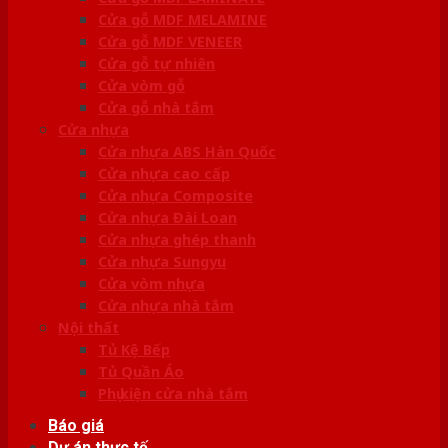
Cửa gỗ MDF MELAMINE
Cửa gỗ MDF VENEER
Cửa gỗ tự nhiên
Cửa vòm gỗ
Cửa gỗ nhà tắm
Cửa nhựa
Cửa nhựa ABS Hàn Quốc
Cửa nhựa cao cấp
Cửa nhựa Composite
Cửa nhựa Đài Loan
Cửa nhựa ghép thanh
Cửa nhựa Sungyu
Cửa vòm nhựa
Cửa nhựa nhà tắm
Nội thất
Tủ Kệ Bếp
Tủ Quần Áo
Phụ kiện cửa nhà tắm
Báo giá
Dự án thực tế