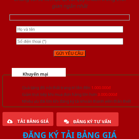
gian ngắn nhất
Khuyến mại
Quà tặng đồ nội thất trang trí lên đến
1.000.000đ
Giảm trực tiếp khi mua đơn hàng lớn hơn
3.000.000đ
Nhiều ưu đãi lớn khi đăng ký tài khoản thành viên thân thiết
TẢI BẢNG GIÁ
ĐĂNG KÝ TƯ VẤN
ĐĂNG KÝ TẢI BẢNG GIÁ