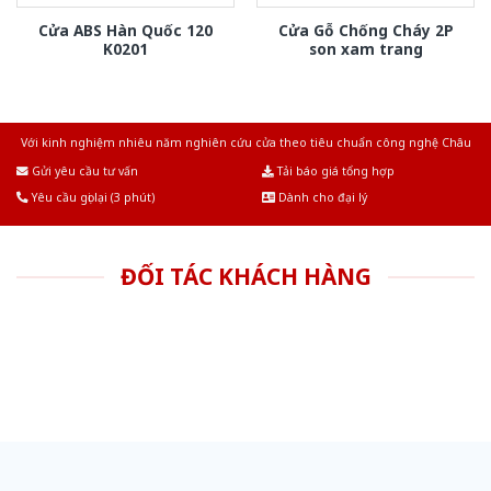
Cửa ABS Hàn Quốc 120
Cửa Gỗ Chống Cháy 2P
K0201
son xam trang
Với kinh nghiệm nhiêu năm nghiên cứu cửa theo tiêu chuẩn công nghệ Châu
Âu.Chúng tôi tự tin là nhà sản xuất & cung cấp hàng đầu tại Việt Nam!
Gửi yêu cầu tư vấn
Tải báo giá tổng hợp
Yêu cầu gọi lại (3 phút)
Dành cho đại lý
ĐỐI TÁC KHÁCH HÀNG