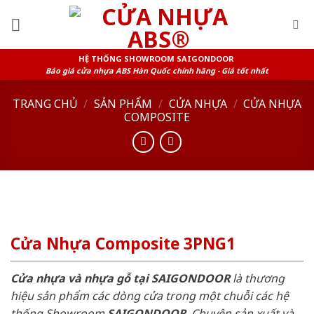
Skip
to
content
HỆ THỐNG SHOWROOM SAIGONDOOR
Báo giá cửa nhựa ABS Hàn Quốc chính hãng - Giá tốt nhất
TRANG CHỦ
/
SẢN PHẨM
/
CỬA NHỰA
/
CỬA NHỰA
COMPOSITE
Cửa Nhựa Composite 3PNG1
Cửa nhựa và nhựa gỗ tại SAIGONDOOR
là thương
hiệu sản phẩm các dòng cửa trong một chuỗi các hệ
thống Showroom
SAIGONDOOR
. Chuyên sản xuất và