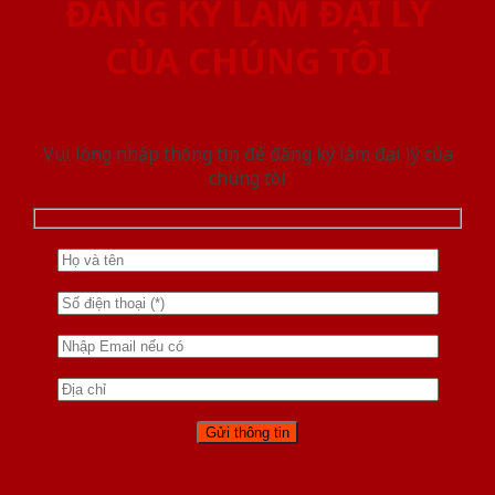
ĐĂNG KÝ LÀM ĐẠI LÝ
CỦA CHÚNG TÔI
Vui lòng nhập thông tin để đăng ký làm đại lý của
chúng tôi