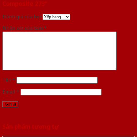
Composite 273”
Đánh giá của bạn
Nhận xét của bạn
*
Tên
*
Email
*
Sản phẩm tương tự