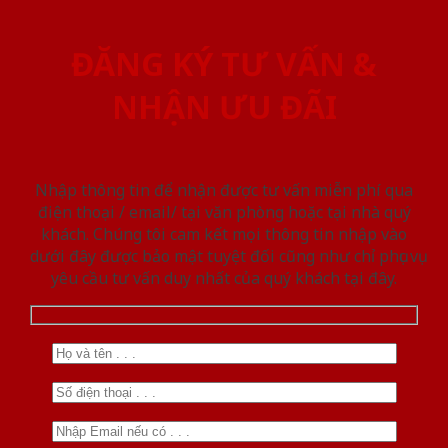
ĐĂNG KÝ TƯ VẤN &
NHẬN ƯU ĐÃI
Nhập thông tin để nhận được tư vấn miễn phí qua
điện thoại / email/ tại văn phòng hoặc tại nhà quý
khách. Chúng tôi cam kết mọi thông tin nhập vào
dưới đây được bảo mật tuyệt đối cũng như chỉ phục vụ
yêu cầu tư vấn duy nhất của quý khách tại đây.