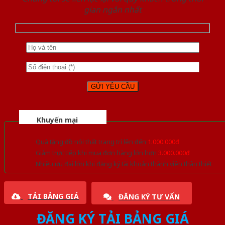
gian ngắn nhất
Khuyến mại
Quà tặng đồ nội thất trang trí lên đến
1.000.000đ
Giảm trực tiếp khi mua đơn hàng lớn hơn
3.000.000đ
Nhiều ưu đãi lớn khi đăng ký tài khoản thành viên thân thiết
TẢI BẢNG GIÁ
ĐĂNG KÝ TƯ VẤN
ĐĂNG KÝ TẢI BẢNG GIÁ