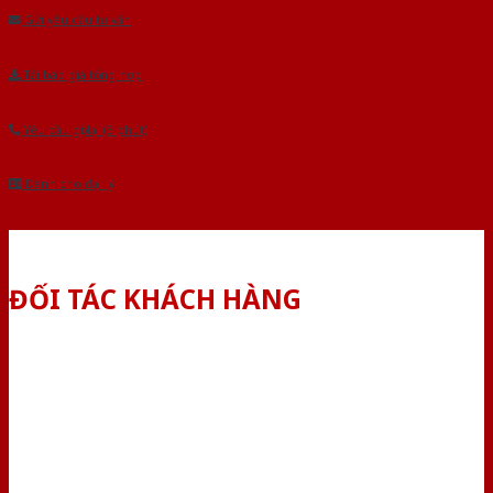
Gửi yêu cầu tư vấn
Tải báo giá tổng hợp
Yêu cầu gọi lại (3 phút)
Dành cho đại lý
ĐỐI TÁC KHÁCH HÀNG