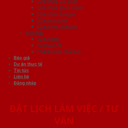
Cửa nhựa Đài Loan
Cửa nhựa ghép thanh
Cửa nhựa Sungyu
Cửa vòm nhựa
Cửa nhựa nhà tắm
Nội thất
Tủ Kệ Bếp
Tủ Quần Áo
Phụ kiện cửa nhà tắm
Báo giá
Dự án thực tế
Tin tức
Liên hệ
Đăng nhập
ĐẶT LỊCH LÀM VIỆC / TƯ
VẤN