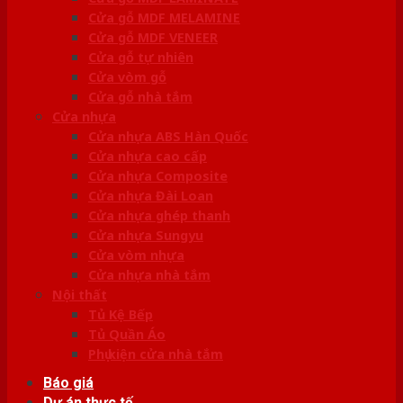
Cửa gỗ MDF MELAMINE
Cửa gỗ MDF VENEER
Cửa gỗ tự nhiên
Cửa vòm gỗ
Cửa gỗ nhà tắm
Cửa nhựa
Cửa nhựa ABS Hàn Quốc
Cửa nhựa cao cấp
Cửa nhựa Composite
Cửa nhựa Đài Loan
Cửa nhựa ghép thanh
Cửa nhựa Sungyu
Cửa vòm nhựa
Cửa nhựa nhà tắm
Nội thất
Tủ Kệ Bếp
Tủ Quần Áo
Phụ kiện cửa nhà tắm
Báo giá
Dự án thực tế