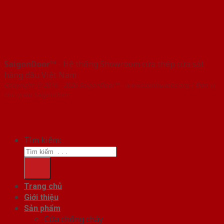
SaigonDoor™
- Hệ thống Showroom cửa thép cửa sắt
hàng đầu Việt Nam
Copyright ⓒ 2016 – 2026 SaigonDoor™ - www.cuanhuaabs.org | Đơn vị
chủ quản SaigonDoor
Tìm kiếm:
Trang chủ
Giới thiệu
Sản phẩm
Cửa chống cháy