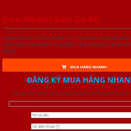
Cửa Nhôm Vân Gỗ 69
Cửa Nhôm Vân Gỗ 69 là một sản phẩm nội thất ngày càng đ
và độ bền bỉ của nhôm. Sản phẩm này mang đến vẻ đẹp tự 
thống.
MUA HÀNG NHANH
ĐĂNG KÝ MUA HÀNG NHAN
Chúng tôi sẽ liên lạc lại với quý khách trong thời gian