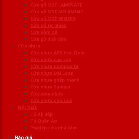
Cửa gỗ MDF LAMINATE
Cửa gỗ MDF MELAMINE
Cửa gỗ MDF VENEER
Cửa gỗ tự nhiên
Cửa vòm gỗ
Cửa gỗ nhà tắm
Cửa nhựa
Cửa nhựa ABS Hàn Quốc
Cửa nhựa cao cấp
Cửa nhựa Composite
Cửa nhựa Đài Loan
Cửa nhựa ghép thanh
Cửa nhựa Sungyu
Cửa vòm nhựa
Cửa nhựa nhà tắm
Nội thất
Tủ Kệ Bếp
Tủ Quần Áo
Phụ kiện cửa nhà tắm
Báo giá