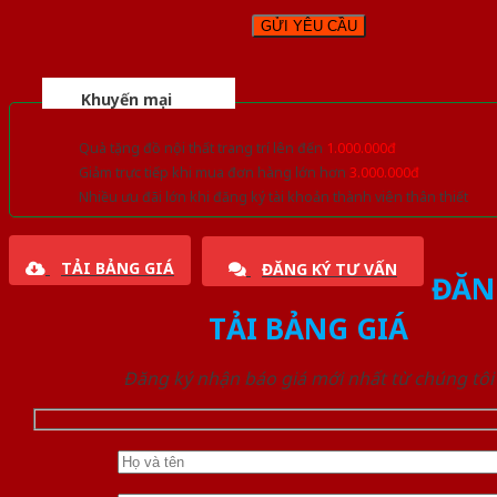
Khuyến mại
Quà tặng đồ nội thất trang trí lên đến
1.000.000đ
Giảm trực tiếp khi mua đơn hàng lớn hơn
3.000.000đ
Nhiều ưu đãi lớn khi đăng ký tài khoản thành viên thân thiết
TẢI BẢNG GIÁ
ĐĂNG KÝ TƯ VẤN
ĐĂN
TẢI BẢNG GIÁ
Đăng ký nhận báo giá mới nhất từ chúng tôi