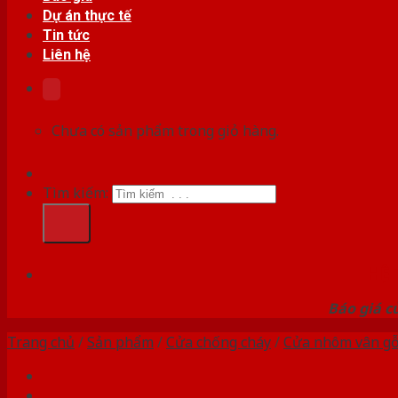
Dự án thực tế
Tin tức
Liên hệ
Chưa có sản phẩm trong giỏ hàng.
Tìm kiếm:
HỆ
Báo giá c
Trang chủ
/
Sản phẩm
/
Cửa chống cháy
/
Cửa nhôm vân g