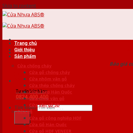
Skip to content
Trang chủ
Giới thiệu
HỆ
Sản phẩm
Báo giá c
Cửa chống cháy
Cửa gỗ chống cháy
Cửa nhôm vân gỗ
Cửa thép chống cháy
Tư vấn bán hàng
Cửa Thép Hàn Quốc
0824.400.400
Cửa thép vân gỗ
Cửa vân gỗ 5D
Tìm kiếm:
Cửa gỗ
Cửa gỗ công nghiệp HDF
Cửa Gỗ Hàn Quốc
Cửa gỗ HDF VENEER