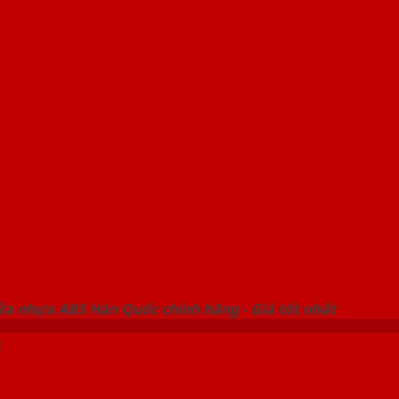
 THỐNG SHOWROOM SAIGONDOOR
ửa nhựa ABS Hàn Quốc chính hãng - Giá tốt nhất
ỗ