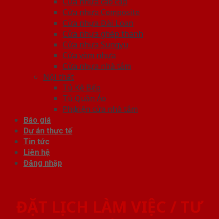
Cửa nhựa cao cấp
Cửa nhựa Composite
Cửa nhựa Đài Loan
Cửa nhựa ghép thanh
Cửa nhựa Sungyu
Cửa vòm nhựa
Cửa nhựa nhà tắm
Nội thất
Tủ Kệ Bếp
Tủ Quần Áo
Phụ kiện cửa nhà tắm
Báo giá
Dự án thực tế
Tin tức
Liên hệ
Đăng nhập
ĐẶT LỊCH LÀM VIỆC / TƯ