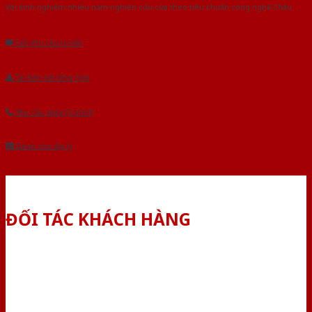
Với kinh nghiệm nhiêu năm nghiên cứu cửa theo tiêu chuẩn công nghệ Châu
Âu.Chúng tôi tự tin là nhà sản xuất & cung cấp hàng đầu tại Việt Nam!
Gửi yêu cầu tư vấn
Tải báo giá tổng hợp
Yêu cầu gọi lại (3 phút)
Dành cho đại lý
ĐỐI TÁC KHÁCH HÀNG