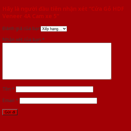
Hãy là người đầu tiên nhận xét “Cửa Gỗ HDF
Veneer 4A Cam xe 5”
Đánh giá của bạn
Nhận xét của bạn
*
Tên
*
Email
*