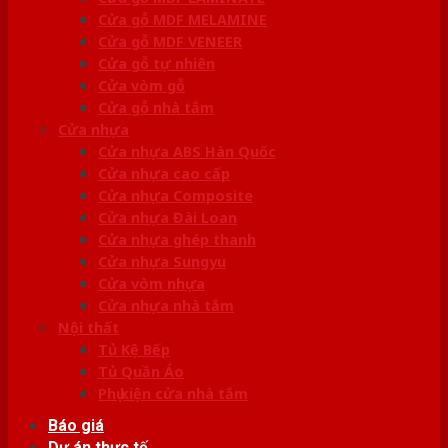
Cửa gỗ MDF MELAMINE
Cửa gỗ MDF VENEER
Cửa gỗ tự nhiên
Cửa vòm gỗ
Cửa gỗ nhà tắm
Cửa nhựa
Cửa nhựa ABS Hàn Quốc
Cửa nhựa cao cấp
Cửa nhựa Composite
Cửa nhựa Đài Loan
Cửa nhựa ghép thanh
Cửa nhựa Sungyu
Cửa vòm nhựa
Cửa nhựa nhà tắm
Nội thất
Tủ Kệ Bếp
Tủ Quần Áo
Phụ kiện cửa nhà tắm
Báo giá
Dự án thực tế