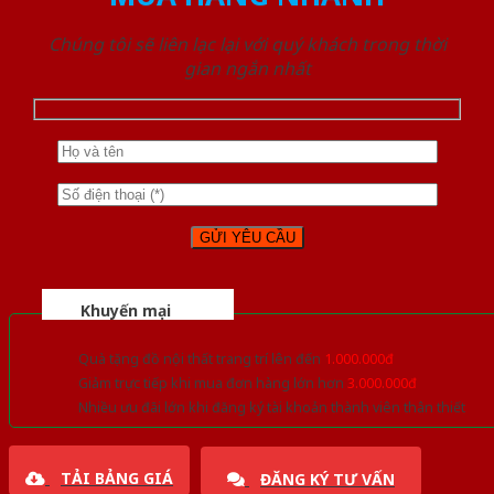
Chúng tôi sẽ liên lạc lại với quý khách trong thời
gian ngắn nhất
Khuyến mại
Quà tặng đồ nội thất trang trí lên đến
1.000.000đ
Giảm trực tiếp khi mua đơn hàng lớn hơn
3.000.000đ
Nhiều ưu đãi lớn khi đăng ký tài khoản thành viên thân thiết
TẢI BẢNG GIÁ
ĐĂNG KÝ TƯ VẤN