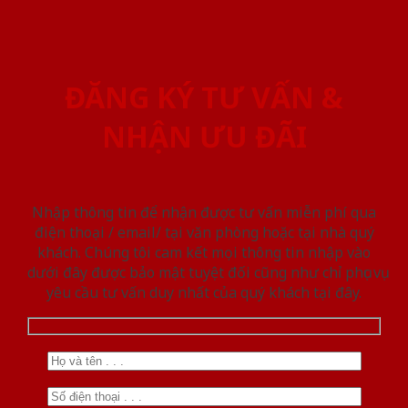
ĐĂNG KÝ TƯ VẤN &
NHẬN ƯU ĐÃI
Nhập thông tin để nhận được tư vấn miễn phí qua
điện thoại / email/ tại văn phòng hoặc tại nhà quý
khách. Chúng tôi cam kết mọi thông tin nhập vào
dưới đây được bảo mật tuyệt đối cũng như chỉ phục vụ
yêu cầu tư vấn duy nhất của quý khách tại đây.