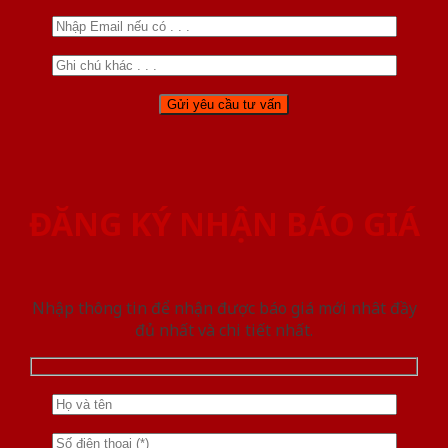
ĐĂNG KÝ NHẬN BÁO GIÁ
Nhập thông tin để nhận được báo giá mới nhât đầy
đủ nhất và chi tiết nhất.