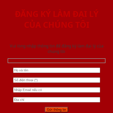
ĐĂNG KÝ LÀM ĐẠI LÝ
CỦA CHÚNG TÔI
Vui lòng nhập thông tin để đăng ký làm đại lý của
chúng tôi