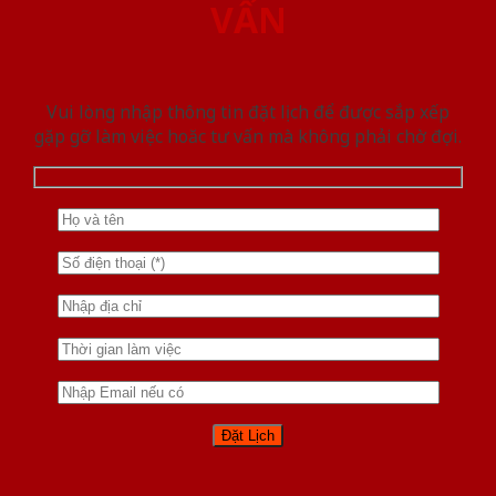
VẤN
Vui lòng nhập thông tin đặt lịch để được sắp xếp
gặp gỡ làm việc hoăc tư vấn mà không phải chờ đợi.