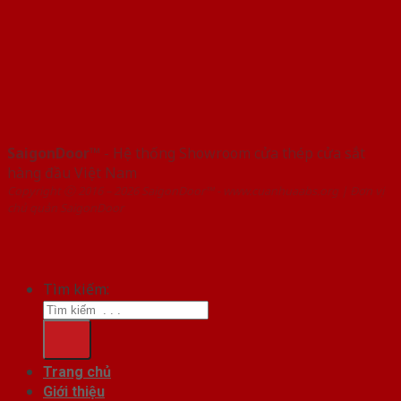
SaigonDoor™
- Hệ thống Showroom cửa thép cửa sắt
hàng đầu Việt Nam
Copyright ⓒ 2016 – 2026 SaigonDoor™ - www.cuanhuaabs.org | Đơn vị
chủ quản SaigonDoor
Tìm kiếm:
Trang chủ
Giới thiệu