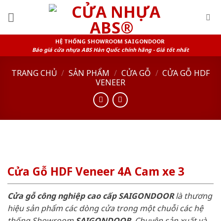
Skip
to
content
HỆ THỐNG SHOWROOM SAIGONDOOR
Báo giá cửa nhựa ABS Hàn Quốc chính hãng - Giá tốt nhất
TRANG CHỦ
/
SẢN PHẨM
/
CỬA GỖ
/
CỬA GỖ HDF
VENEER
Cửa Gỗ HDF Veneer 4A Cam xe 3
Cửa gỗ công nghiệp cao cấp SAIGONDOOR
là thương
hiệu sản phẩm các dòng cửa trong một chuỗi các hệ
thống Showroom
SAIGONDOOR
. Chuyên sản xuất và