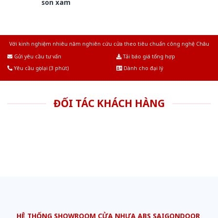
son xam
Với kinh nghiệm nhiêu năm nghiên cứu cửa theo tiêu chuẩn công nghệ Châu
Âu.Chúng tôi tự tin là nhà sản xuất & cung cấp hàng đầu tại Việt Nam!
Gửi yêu cầu tư vấn
Tải báo giá tổng hợp
Yêu cầu gọi lại (3 phút)
Dành cho đại lý
ĐỐI TÁC KHÁCH HÀNG
HỆ THỐNG SHOWROOM CỬA NHỰA ABS SAIGONDOOR