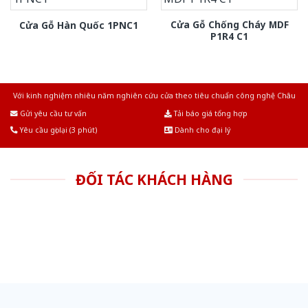
Cửa Gỗ Chống Cháy MDF
Cửa Gỗ Hàn Quốc 1PNC1
P1R4 C1
Với kinh nghiệm nhiêu năm nghiên cứu cửa theo tiêu chuẩn công nghệ Châu
Âu.Chúng tôi tự tin là nhà sản xuất & cung cấp hàng đầu tại Việt Nam!
Gửi yêu cầu tư vấn
Tải báo giá tổng hợp
Yêu cầu gọi lại (3 phút)
Dành cho đại lý
ĐỐI TÁC KHÁCH HÀNG