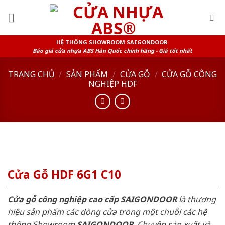
Skip
to
content
HỆ THỐNG SHOWROOM SAIGONDOOR
Báo giá cửa nhựa ABS Hàn Quốc chính hãng - Giá tốt nhất
TRANG CHỦ
/
SẢN PHẨM
/
CỬA GỖ
/
CỬA GỖ CÔNG
NGHIỆP HDF
Cửa Gỗ HDF 6G1 C10
Cửa gỗ công nghiệp cao cấp SAIGONDOOR
là thương
hiệu sản phẩm các dòng cửa trong một chuỗi các hệ
thống Showroom
SAIGONDOOR
. Chuyên sản xuất và