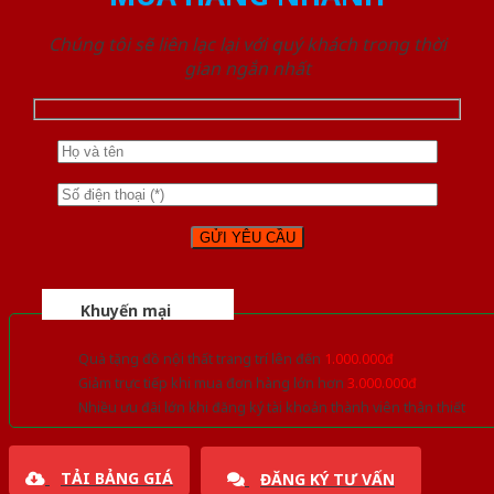
Chúng tôi sẽ liên lạc lại với quý khách trong thời
gian ngắn nhất
Khuyến mại
Quà tặng đồ nội thất trang trí lên đến
1.000.000đ
Giảm trực tiếp khi mua đơn hàng lớn hơn
3.000.000đ
Nhiều ưu đãi lớn khi đăng ký tài khoản thành viên thân thiết
TẢI BẢNG GIÁ
ĐĂNG KÝ TƯ VẤN