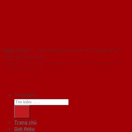
SaigonDoor™
- Hệ thống Showroom cửa thép cửa sắt
hàng đầu Việt Nam
Copyright ⓒ 2016 – 2026 SaigonDoor™ - www.cuanhuaabs.org | Đơn vị
chủ quản SaigonDoor
Tìm kiếm:
Trang chủ
Giới thiệu