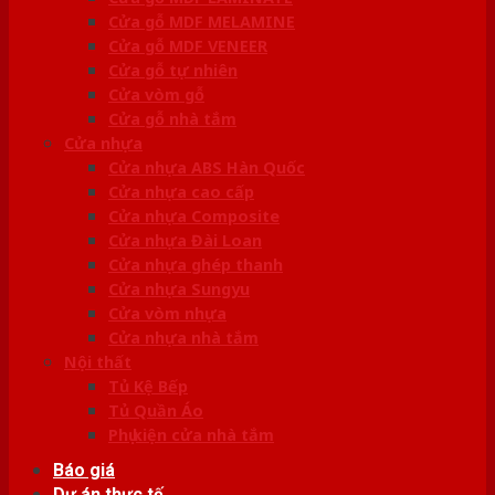
Cửa gỗ MDF MELAMINE
Cửa gỗ MDF VENEER
Cửa gỗ tự nhiên
Cửa vòm gỗ
Cửa gỗ nhà tắm
Cửa nhựa
Cửa nhựa ABS Hàn Quốc
Cửa nhựa cao cấp
Cửa nhựa Composite
Cửa nhựa Đài Loan
Cửa nhựa ghép thanh
Cửa nhựa Sungyu
Cửa vòm nhựa
Cửa nhựa nhà tắm
Nội thất
Tủ Kệ Bếp
Tủ Quần Áo
Phụ kiện cửa nhà tắm
Báo giá
Dự án thực tế