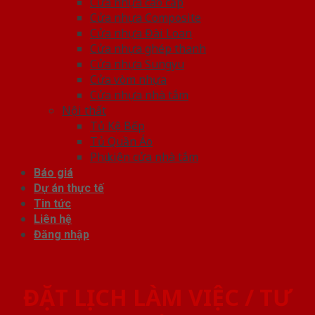
Cửa nhựa cao cấp
Cửa nhựa Composite
Cửa nhựa Đài Loan
Cửa nhựa ghép thanh
Cửa nhựa Sungyu
Cửa vòm nhựa
Cửa nhựa nhà tắm
Nội thất
Tủ Kệ Bếp
Tủ Quần Áo
Phụ kiện cửa nhà tắm
Báo giá
Dự án thực tế
Tin tức
Liên hệ
Đăng nhập
ĐẶT LỊCH LÀM VIỆC / TƯ