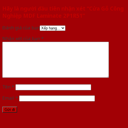
Hãy là người đầu tiên nhận xét “Cửa Gỗ Công
Nghiệp MDF Laminate 2P1R51”
Đánh giá của bạn
Nhận xét của bạn
*
Tên
*
Email
*