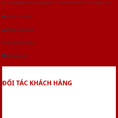
Với kinh nghiệm nhiêu năm nghiên cứu cửa theo tiêu chuẩn công nghệ Châu
Âu.Chúng tôi tự tin là nhà sản xuất & cung cấp hàng đầu tại Việt Nam!
Gửi yêu cầu tư vấn
Tải báo giá tổng hợp
Yêu cầu gọi lại (3 phút)
Dành cho đại lý
ĐỐI TÁC KHÁCH HÀNG