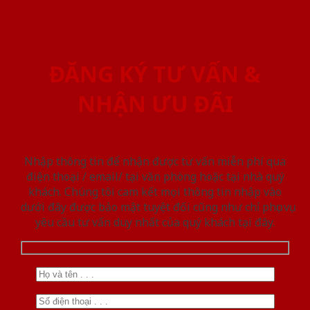
ĐĂNG KÝ TƯ VẤN &
NHẬN ƯU ĐÃI
Nhập thông tin để nhận được tư vấn miễn phí qua
điện thoại / email/ tại văn phòng hoặc tại nhà quý
khách. Chúng tôi cam kết mọi thông tin nhập vào
dưới đây được bảo mật tuyệt đối cũng như chỉ phục vụ
yêu cầu tư vấn duy nhất của quý khách tại đây.