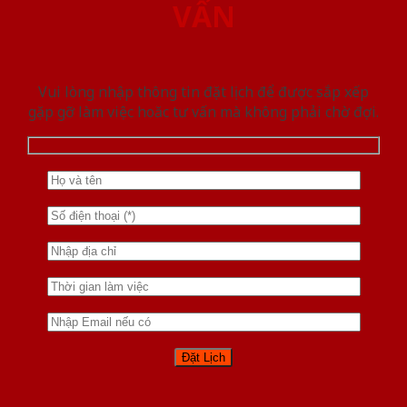
VẤN
Vui lòng nhập thông tin đặt lịch để được sắp xếp
gặp gỡ làm việc hoăc tư vấn mà không phải chờ đợi.