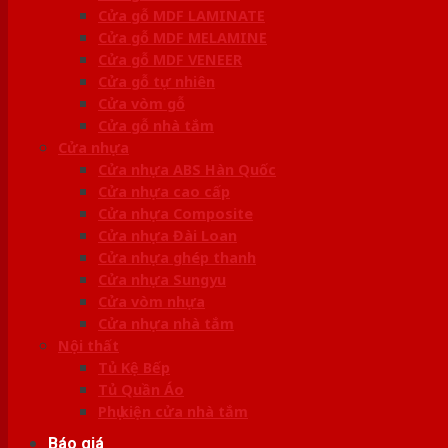
Cửa gỗ MDF LAMINATE
Cửa gỗ MDF MELAMINE
Cửa gỗ MDF VENEER
Cửa gỗ tự nhiên
Cửa vòm gỗ
Cửa gỗ nhà tắm
Cửa nhựa
Cửa nhựa ABS Hàn Quốc
Cửa nhựa cao cấp
Cửa nhựa Composite
Cửa nhựa Đài Loan
Cửa nhựa ghép thanh
Cửa nhựa Sungyu
Cửa vòm nhựa
Cửa nhựa nhà tắm
Nội thất
Tủ Kệ Bếp
Tủ Quần Áo
Phụ kiện cửa nhà tắm
Báo giá