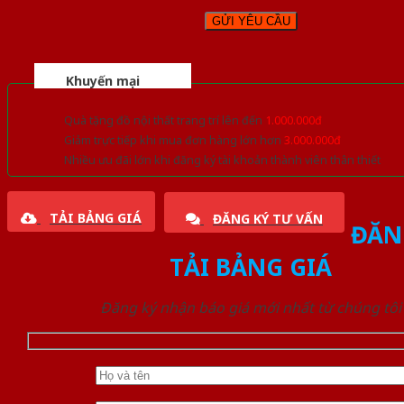
Khuyến mại
Quà tặng đồ nội thất trang trí lên đến
1.000.000đ
Giảm trực tiếp khi mua đơn hàng lớn hơn
3.000.000đ
Nhiều ưu đãi lớn khi đăng ký tài khoản thành viên thân thiết
TẢI BẢNG GIÁ
ĐĂNG KÝ TƯ VẤN
ĐĂN
TẢI BẢNG GIÁ
Đăng ký nhận báo giá mới nhất từ chúng tôi