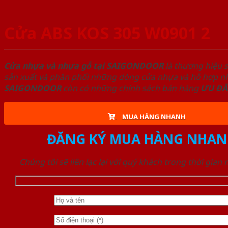
Cửa ABS KOS 305 W0901 2
Cửa nhựa và nhựa gỗ tại SAIGONDOOR
là thương hiệu 
sản xuất và phân phối những dòng cửa nhựa và hỗ hợp nhự
SAIGONDOOR
còn có những chính sách bán hàng
ƯU ĐÃ
MUA HÀNG NHANH
ĐĂNG KÝ MUA HÀNG NHAN
Chúng tôi sẽ liên lạc lại với quý khách trong thời gian